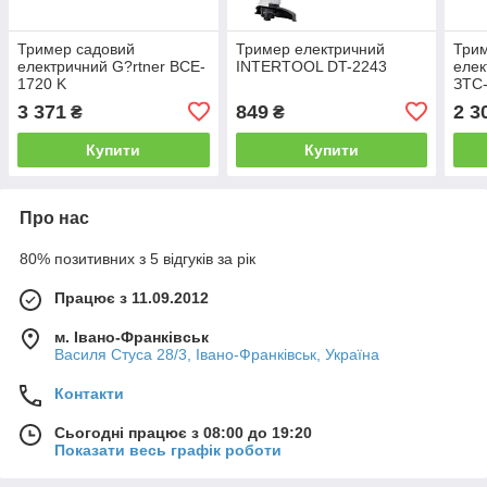
Тример садовий
Тример електричний
Три
електричний G?rtner BCE-
INTERTOOL DT-2243
елек
1720 K
ЗТС
3 371
849
2 3
₴
₴
Купити
Купити
Про нас
80% позитивних з 5 відгуків за рік
Працює з 11.09.2012
м. Івано-Франківськ
Василя Стуса 28/3, Івано-Франківськ, Україна
Контакти
Сьогодні працює з 08:00 до 19:20
Показати весь графік роботи