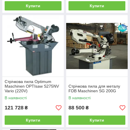
Купити
Купити
Стрічкова пила Optimum
Maschinen OPTIsaw S275NV
Стрічкова пила для металу
Vario (220V)
FDB Maschinen SG 200G
В наявності
В наявності
121 728
88 500
₴
₴
Купити
Купити