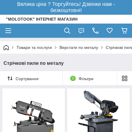
Велика ціна ? Торгуйтесь! Дзвінки нам -
безкоштовні!
"MOLOTOOK" ІНТЕРНЕТ МАГАЗИН
Товари та послуги
Верстати по металу
Стрічкові пи
Стрічкові пили по металу
Сортування
0
Фільтри