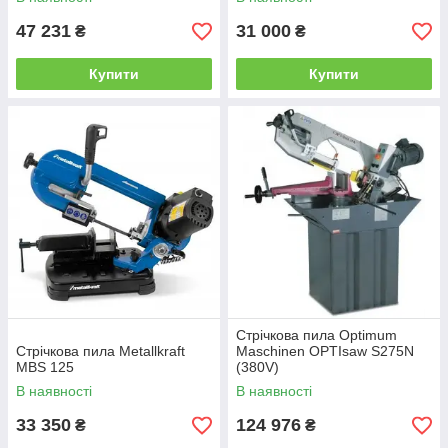
47 231
31 000
₴
₴
Купити
Купити
Стрічкова пила Optimum
Стрічкова пила Metallkraft
Maschinen OPTIsaw S275N
MBS 125
(380V)
В наявності
В наявності
33 350
124 976
₴
₴