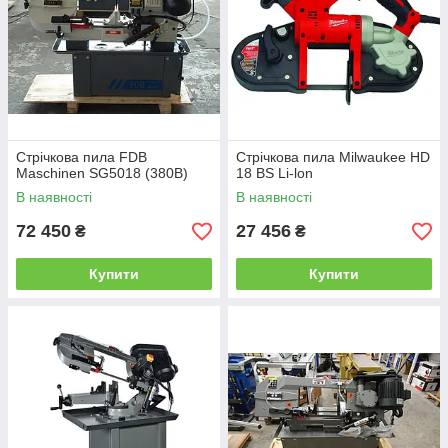
Стрічкова пила FDB
Стрічкова пила Milwaukee HD
Maschinen SG5018 (380В)
18 BS Li-lon
В наявності
В наявності
72 450
27 456
₴
₴
Купити
Купити