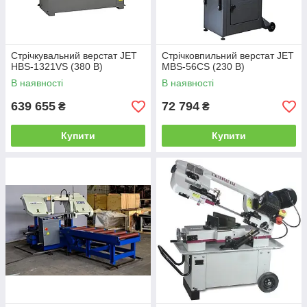
Стрічкувальний верстат JET
Стрічковпильний верстат JET
HBS-1321VS (380 В)
MBS-56CS (230 В)
В наявності
В наявності
639 655
72 794
₴
₴
Купити
Купити