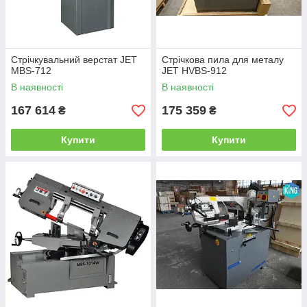
Стрічкувальний верстат JET
Стрічкова пила для металу
MBS-712
JET HVBS-912
В наявності
В наявності
167 614
175 359
₴
₴
Купити
Купити