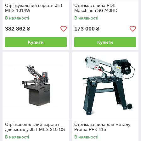
Стрічкувальний верстат JET
Стрічкова пила FDB
MBS-1014W
Maschinen SG240HD
В наявності
В наявності
382 862
173 000
₴
₴
Купити
Купити
Стрічковопильний верстат
Стрічкова пила для металу
для металу JET MBS-910 CS
Proma PPK-115
В наявності
В наявності