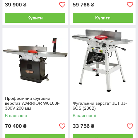
39 900
59 766
₴
₴
Купити
Купити
Професійний фуговий
верстат WARRIOR W0103F
Фугальний верстат JET JJ-
380V 200 мм
6OS (230В)
В наявності
В наявності
70 400
33 756
₴
₴