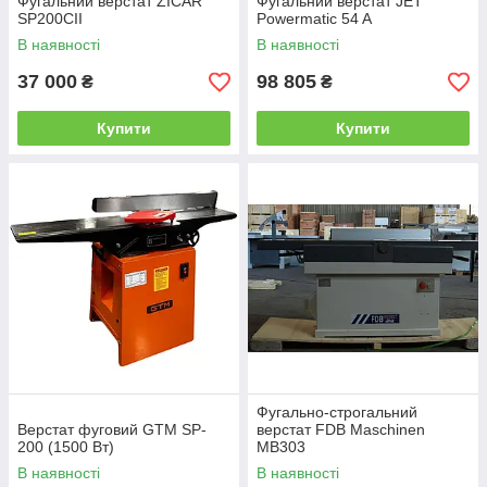
Фугальний верстат ZICAR
Фугальний верстат JET
SP200CII
Powermatic 54 A
В наявності
В наявності
37 000
98 805
₴
₴
Купити
Купити
Фугально-строгальний
Верстат фуговий GTM SP-
верстат FDB Maschinen
200 (1500 Вт)
MB303
В наявності
В наявності