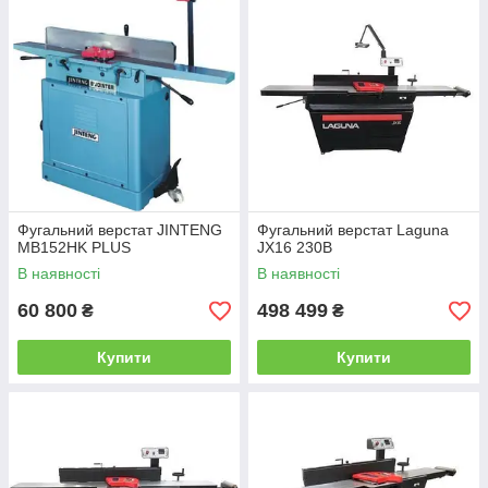
Фугальний верстат JINTENG
Фугальний верстат Laguna
MB152HK PLUS
JX16 230В
В наявності
В наявності
60 800
498 499
₴
₴
Купити
Купити