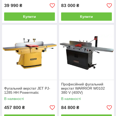
39 990
83 000
₴
₴
Купити
Купити
Професійний фугальний
Фугальний верстат JET PJ-
верстат WARRIOR W0102
1285 HH Powermatic
380 V (400V)
В наявності
В наявності
457 800
84 800
₴
₴