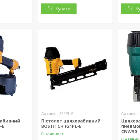
Купити
К
F21PL-E
забивний
Пістолет цвяхозабивний
Цвяхоз
-E
BOSTITCH F21PL-E
пневмоп
CNW90
В наявності
В наявно