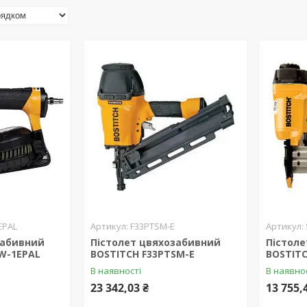
EPAL
F33PTSM-E
забивний
Пістолет цвяхозабивний
Пістол
W-1EPAL
BOSTITCH F33PTSM-E
BOSTITC
В наявності
В наявно
23 342,03 ₴
13 755,