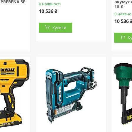
PREBENA 5F-
акумуля
В наявності
18-0
10 536 ₴
В наявно
10 536 
Купити
К