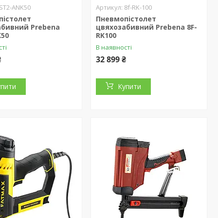
ST2-ANK50
8f-RK-100
пістолет
Пневмопістолет
абивний Prebena
цвяхозабивний Prebena 8F-
K50
RK100
сті
В наявності
₴
32 899 ₴
упити
Купити