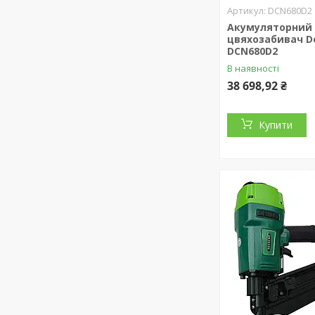
DCN680D2
Акумуляторний
цвяхозабивач 
DCN680D2
В наявності
38 698,92 ₴
Купити