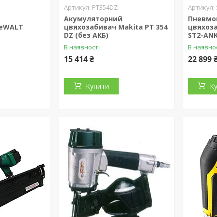
PT354DZ
Акумуляторний
Пневмо
DeWALT
цвяхозабивач Makita PT 354
цвяхоз
DZ (без АКБ)
ST2-AN
В наявності
В наявно
15 414 ₴
22 899 
Купити
К