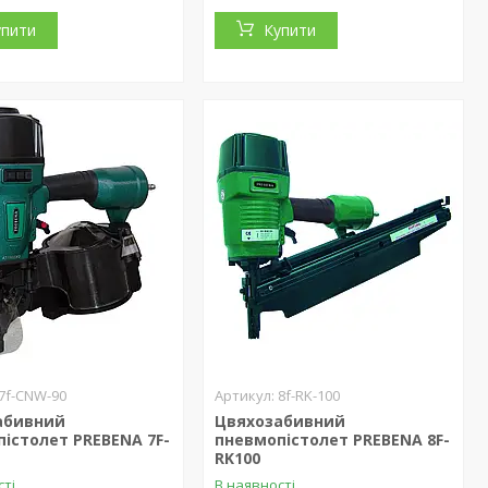
упити
Купити
7f-CNW-90
8f-RK-100
абивний
Цвяхозабивний
істолет PREBENA 7F-
пневмопістолет PREBENA 8F-
RK100
сті
В наявності