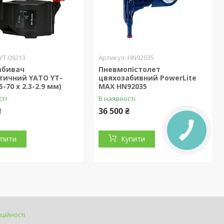
YT-09213
HN92035
абивач
Пневмопістолет
тичний YATO YT-
цвяхозабивний PowerLite
5-70 х 2.3-2.9 мм)
MAX HN92035
сті
В наявності
₴
36 500 ₴
упити
Купити
ційності