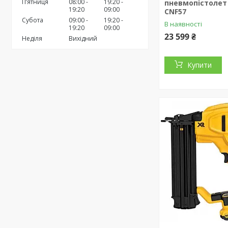
Пʼятниця
08:00
19:20
пневмопістолет 
19:20
09:00
CNF57
Субота
09:00
19:20
В наявності
19:20
09:00
23 599 ₴
Неділя
Вихідний
Купити