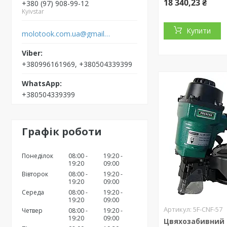
18 340,23 ₴
+380 (97) 908-99-12
Kyivstar
Купити
molotook.com.ua@gmail.com
+380996161969, +380504339399
+380504339399
Графік роботи
Понеділок
08:00
19:20
19:20
09:00
Вівторок
08:00
19:20
19:20
09:00
Середа
08:00
19:20
19:20
09:00
5F-CNF-57
Четвер
08:00
19:20
19:20
09:00
Цвяхозабивний