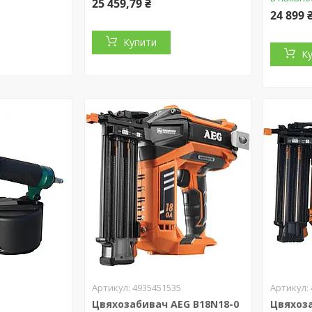
25 459,79 ₴
24 899 
Купити
К
4935451535
Цвяхозабивач AEG B18N18-0
Цвяхоз