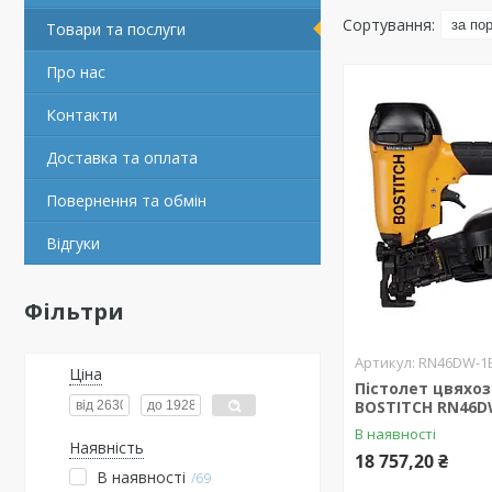
Товари та послуги
Про нас
Контакти
Доставка та оплата
Повернення та обмін
Відгуки
Фільтри
RN46DW-1
Ціна
Пістолет цвяхо
BOSTITCH RN46D
В наявності
Наявність
18 757,20 ₴
В наявності
69