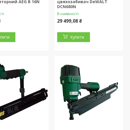
торний AEG B 16N
цвяхозабивач DeWALT
DCN680N
сті
В наявності
₴
29 499,08 ₴
упити
Купити