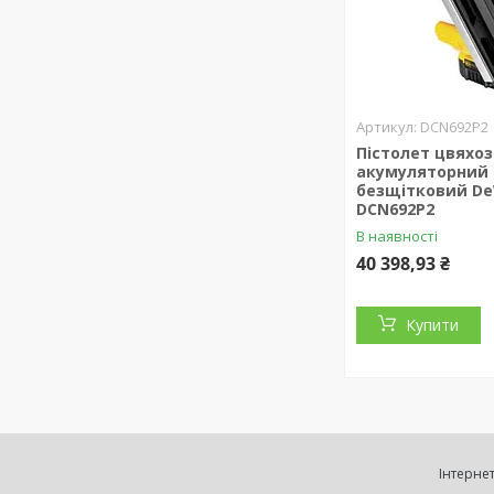
DCN692P2
Пістолет цвяхо
акумуляторний
безщітковий D
DCN692P2
В наявності
40 398,93 ₴
Купити