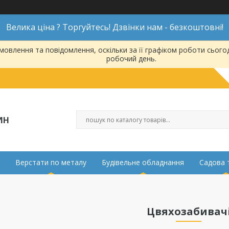
Велика ціна ? Торгуйтесь! Дзвінки нам - безкоштовні!
овлення та повідомлення, оскільки за її графіком роботи сього
робочий день.
ИН
Верстати по металу
Будівельне обладнання
Садова 
Цвяхозабивач