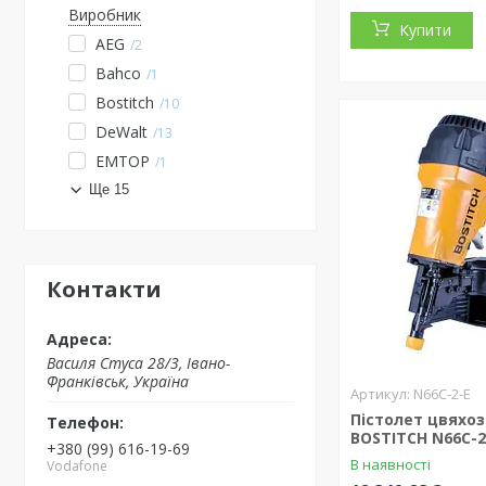
Виробник
Купити
AEG
2
Bahco
1
Bostitch
10
DeWalt
13
EMTOP
1
Ще 15
Контакти
Василя Стуса 28/3, Івано-
Франківськ, Україна
N66C-2-E
Пістолет цвяхо
BOSTITCH N66C-2
+380 (99) 616-19-69
В наявності
Vodafone