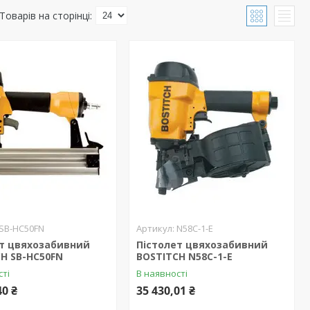
SB-HC50FN
N58C-1-E
ет цвяхозабивний
Пістолет цвяхозабивний
H SB-HC50FN
BOSTITCH N58C-1-E
сті
В наявності
40 ₴
35 430,01 ₴