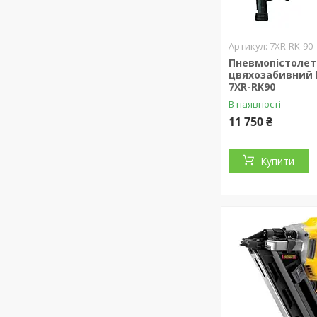
7XR-RK-90
Пневмопістолет
цвяхозабивний 
7XR-RK90
В наявності
11 750 ₴
Купити