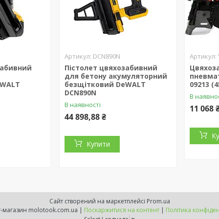
DCN890N
забивний
Пістолет цвяхозабивний
Цвяхоз
для бетону акумуляторний
пневма
eWALT
безщітковий DeWALT
09213 (4
DCN890N
В наявно
В наявності
11 068 
44 898,88 ₴
К
Купити
Сайт створений на маркетплейсі
Prom.ua
Інтернет-магазин molotook.com.ua |
Поскаржитися на контент
|
Політика конфіден