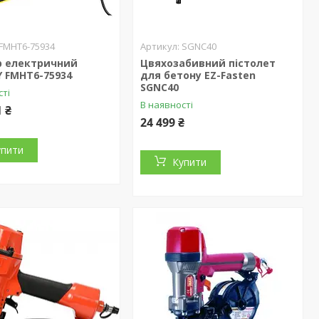
FMHT6-75934
SGNC40
р електричний
Цвяхозабивний пістолет
 FMHT6-75934
для бетону EZ-Fasten
SGNC40
сті
В наявності
1 ₴
24 499 ₴
упити
Купити