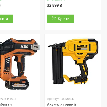
₴
32 899 ₴
упити
Купити
4935451533
DCN680N
абивач
Акумуляторний