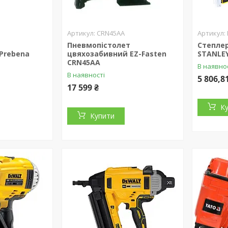
CRN45AA
Пневмопістолет
Степле
Prebena
цвяхозабивний EZ-Fasten
STANLEY
CRN45AA
В наявно
В наявності
5 806,8
17 599 ₴
К
Купити