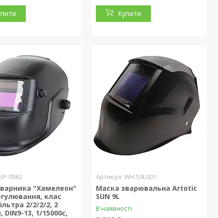
упити
Купити
SP-0062
WH.S9L001
зварника "Хамелеон"
Маска зварювальна Artotic
егулювання, клас
SUN 9L
льтра 2/2/2/2, 2
В наявності
 DIN9-13, 1/15000с,