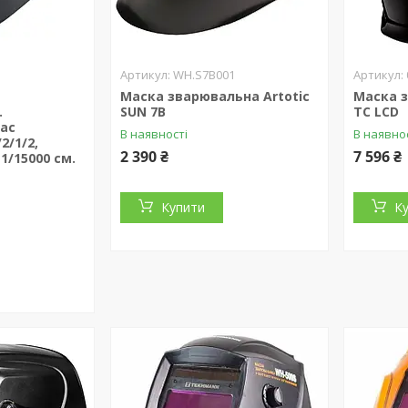
WH.S7B001
Маска зварювальна Artotic
Маска 
.
SUN 7B
TC LCD
лас
В наявності
В наявно
2/1/2,
2 390 ₴
7 596 ₴
 1/15000 см.
Купити
К