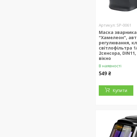
SP-0061
Маска зварника
"Хамелеон", авт
регулювання, к
світлофільтра 1/
2сенсора, DIN11,
вікно
В наявності
549 ₴
Купити