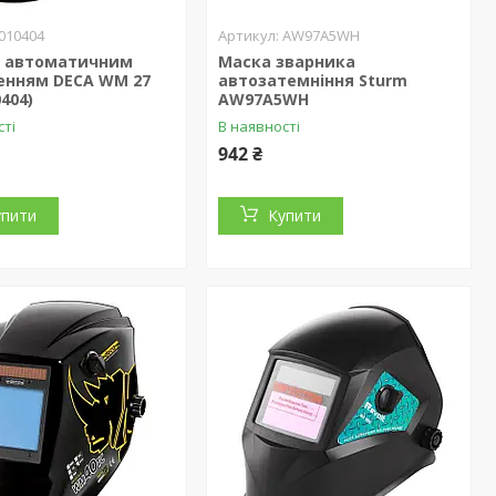
010404
AW97A5WH
з автоматичним
Маска зварника
енням DECA WM 27
автозатемніння Sturm
0404)
AW97A5WH
сті
В наявності
942 ₴
упити
Купити