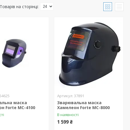
54625
37891
альна маска
Зварювальна маска
н Forte МС-4100
Хамелеон Forte МС-8000
сті
В наявності
1 599 ₴