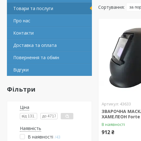
Товари та послуги
Про нас
Контакти
Доставка та оплата
Повернення та обмін
Відгуки
Фільтри
43633
Ціна
ЗВАРОЧНА МАСК
ХAMЕЛЕОН Forte
В наявності
Наявність
912 ₴
В наявності
43