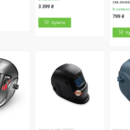
см.окно
3 399 ₴
В наявно
799 ₴
Купити
К
WH.77SB01