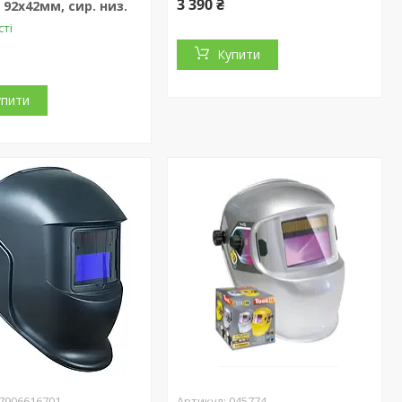
3 390 ₴
 92х42мм, сир. низ.
сті
Купити
упити
7906616701
045774