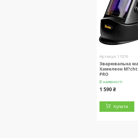
11076
Зварювальна м
Хамелеон M?cht
PRO
В наявності
1 590 ₴
Купити