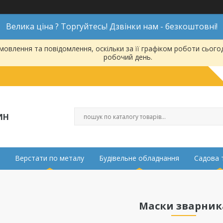
Велика ціна ? Торгуйтесь! Дзвінки нам - безкоштовні!
овлення та повідомлення, оскільки за її графіком роботи сього
робочий день.
ИН
Верстати по металу
Будівельне обладнання
Садова 
Маски зварник