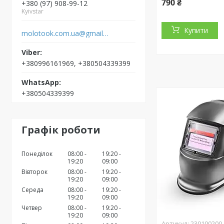
790 ₴
+380 (97) 908-99-12
Kyivstar
Купити
molotook.com.ua@gmail.com
+380996161969, +380504339399
+380504339399
Графік роботи
Понеділок
08:00
19:20
19:20
09:00
Вівторок
08:00
19:20
19:20
09:00
Середа
08:00
19:20
19:20
09:00
Четвер
08:00
19:20
19:20
09:00
230100200