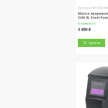
WH.S9L108
Маска зварюваль
SUN 9L Steel Pow
В наявності
3 490 ₴
Купити