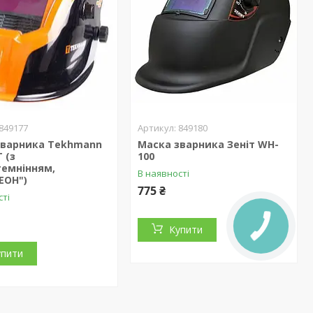
849177
849180
зварника Tekhmann
Маска зварника Зеніт WH-
 (з
100
темнінням,
В наявності
ЕОН")
775 ₴
сті
Купити
упити