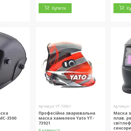
Купити
К
YT-73921
аска
Професійна зварювальна
Маска 
МС-3500
маска хамелеон Yato YT-
плав. р
73921
світлофі
сенсори,
В наявності