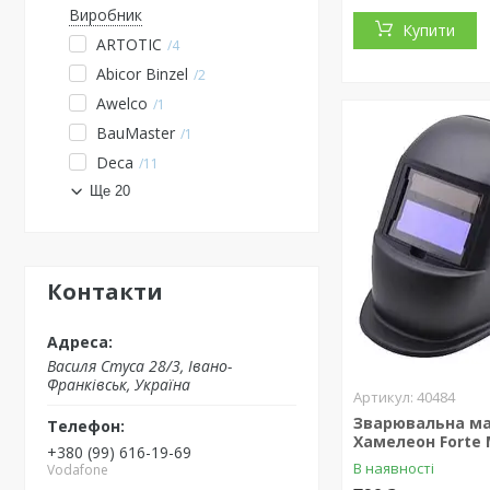
Виробник
Купити
ARTOTIC
4
Abicor Binzel
2
Awelco
1
BauMaster
1
Deca
11
Ще 20
Контакти
Василя Стуса 28/3, Івано-
Франківськ, Україна
40484
Зварювальна м
Хамелеон Forte 
+380 (99) 616-19-69
В наявності
Vodafone