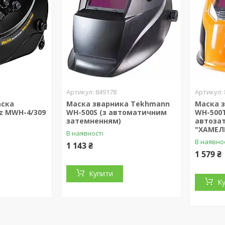
849178
аска
Маска зварника Tekhmann
Маска 
z MWH-4/309
WH-500S (з автоматичним
WH-500Т
затемненням)
автоза
"ХAMЕЛ
В наявності
В наявно
1 143 ₴
1 579 ₴
Купити
К