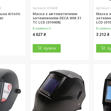
C
010408
на Artotic
Маска з автоматичним
Маска 
er
затемненням DECA WM 31
затемн
TC LCD (010408)
LCD (01
В наявності
В наявно
4 027 ₴
3 212 ₴
Купити
К