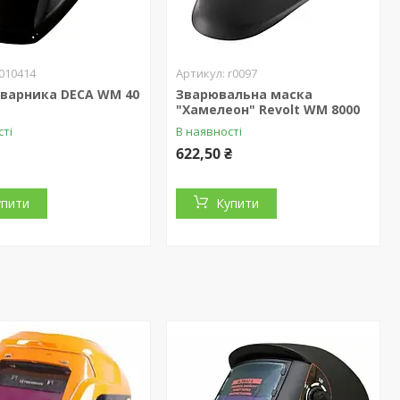
010414
r0097
зварника DECA WM 40
Зварювальна маска
"Хамелеон" Revolt WM 8000
сті
В наявності
622,50 ₴
упити
Купити