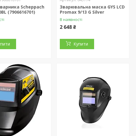
зварника Scheppach
Зварювальна маска GYS LCD
BL (7906616701)
Promax 9/13 G Silver
сті
В наявності
2 648 ₴
упити
Купити