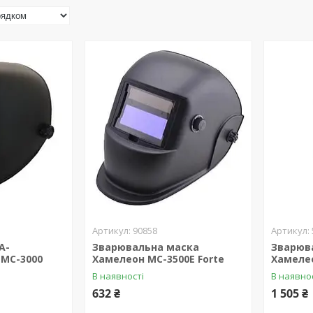
90858
А-
Зварювальна маска
Зварюв
 МС-3000
Хамелеон МС-3500E Forte
Хамелео
В наявності
В наявно
632 ₴
1 505 ₴