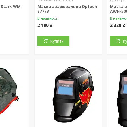
 Stark WM-
Маска зварювальна Optech
Маска 
S777B
AWH-500
В наявності
В наявно
2 190 ₴
2 328 ₴
Купити
К