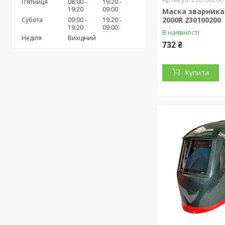
Пʼятниця
08:00
19:20
19:20
09:00
Маска зварника
2000R 230100200
Субота
09:00
19:20
19:20
09:00
В наявності
Неділя
Вихідний
732 ₴
Купити