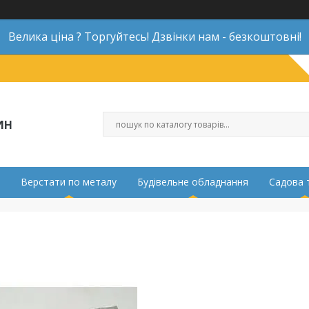
Велика ціна ? Торгуйтесь! Дзвінки нам - безкоштовні!
ИН
Верстати по металу
Будівельне обладнання
Садова 