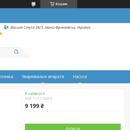
Кошик
Василя Стуса 28/3, Івано-Франківськ, Україна
техніка
Зварювальні апарати
Насоси
В наявності
Код:
1.117-200.0
9 199 ₴
Купити