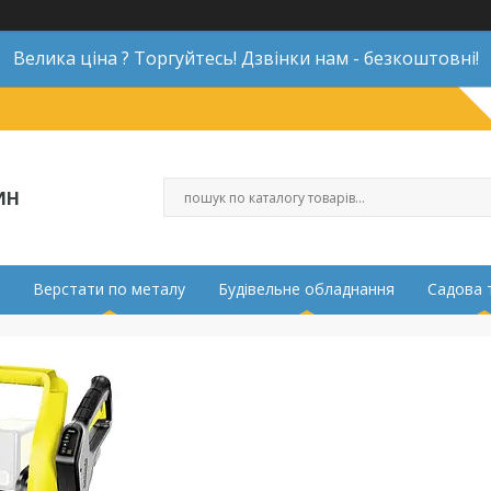
Велика ціна ? Торгуйтесь! Дзвінки нам - безкоштовні!
ИН
Верстати по металу
Будівельне обладнання
Садова 