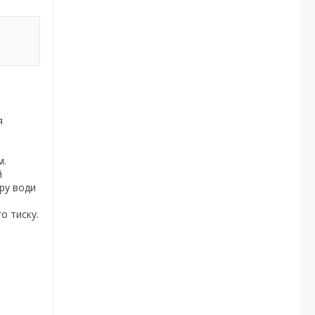
я
м.
й
ору води
о тиску.