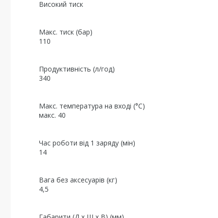
Високий тиск
Макс. тиск (бар)
110
Продуктивність (л/год)
340
Макс. температура на вході (°C)
макс. 40
Час роботи від 1 заряду (мін)
14
Вага без аксесуарів (кг)
4,5
Габарити (Д x Ш x В) (мм)