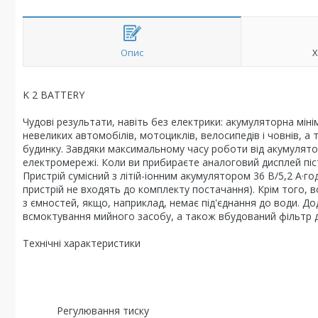
Опис
Х
K 2 BATTERY
Чудові результати, навіть без електрики: акумуляторна мін
невеликих автомобілів, мотоциклів, велосипедів і човнів, 
будинку. Завдяки максимальному часу роботи від акумулято
електромережі. Коли ви прибираєте аналоговий дисплей пі
Пристрій сумісний з літій-іонним акумулятором 36 В/5,2 А·го
пристрій не входять до комплекту постачання). Крім того, 
з ємностей, якщо, наприклад, немає під'єднання до води. До
всмоктування мийного засобу, а також вбудований фільтр д
Технічні характеристики
Регулювання тиску