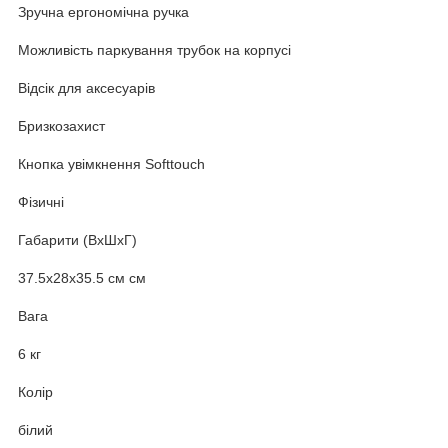
Зручна ергономічна ручка
Можливість паркування трубок на корпусі
Відсік для аксесуарів
Бризкозахист
Кнопка увімкнення Softtouch
Фізичні
Габарити (ВхШхГ)
37.5x28x35.5 см см
Вага
6 кг
Колір
білий