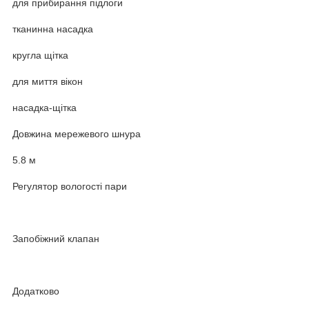
для прибирання підлоги
тканинна насадка
кругла щітка
для миття вікон
насадка-щітка
Довжина мережевого шнура
5.8 м
Регулятор вологості пари
Запобіжний клапан
Додатково