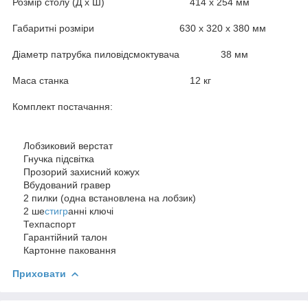
Розмір столу (Д х Ш) 414 х 254 мм
Габаритні розміри 630 х 320 х 380 мм
Діаметр патрубка пиловідсмоктувача 38 мм
Маса станка 12 кг
Комплект постачання:
Лобзиковий верстат
Гнучка підсвітка
Прозорий захисний кожух
Вбудований гравер
2 пилки (одна встановлена на лобзик)
2 ше
стигр
анні ключі
Техпаспорт
Гарантійний талон
Картонне паковання
Приховати