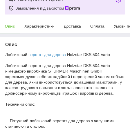
Замовлення під захистом
Опис
Характеристики
Доставка
Оплата
Умови п
Опис
Лобзиковий
верстат для дерева
Holzstar DKS 504 Vario
Лобзиковий верстат для дерева Holzstar DKS 504 Vario
німецького виробника STURMER Maschinen GmbH
зарекомендував себе як надійний і перевірений часом лобзик
для дерева, який використовується домашніми майстрами, у
класах трудового навчання в загальноосвітніх школах і в
дрібносерійному виробництві іграшок і виробів із дерева.
Технічний опис:
Потужний лобзиковий верстат для дерева з чавунними
станиною та столом.