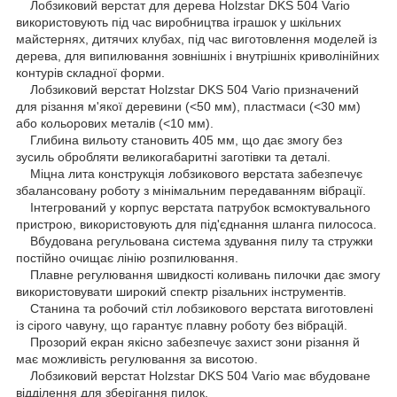
Лобзиковий верстат для дерева Holzstar DKS 504 Vario
використовують під час виробництва іграшок у шкільних
майстернях, дитячих клубах, під час виготовлення моделей із
дерева, для випилювання зовнішніх і внутрішніх криволінійних
контурів складної форми.
Лобзиковий верстат Holzstar DKS 504 Vario призначений
для різання м'якої деревини (<50 мм), пластмаси (<30 мм)
або кольорових металів (<10 мм).
Глибина вильоту становить 405 мм, що дає змогу без
зусиль обробляти великогабаритні заготівки та деталі.
Міцна лита конструкція лобзикового верстата забезпечує
збалансовану роботу з мінімальним передаванням вібрації.
Інтегрований у корпус верстата патрубок всмоктувального
пристрою, використовують для під'єднання шланга пилососа.
Вбудована регульована система здування пилу та стружки
постійно очищає лінію розпилювання.
Плавне регулювання швидкості коливань пилочки дає змогу
використовувати широкий спектр різальних інструментів.
Станина та робочий стіл лобзикового верстата виготовлені
із сірого чавуну, що гарантує плавну роботу без вібрацій.
Прозорий екран якісно забезпечує захист зони різання й
має можливість регулювання за висотою.
Лобзиковий верстат Holzstar DKS 504 Vario має вбудоване
відділення для зберігання пилок.