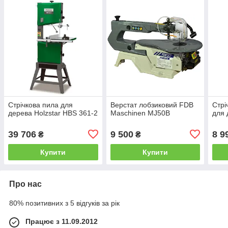
Стрічкова пила для
Верстат лобзиковий FDB
Стрі
дерева Holzstar HBS 361-2
Maschinen MJ50B
для
39 706
9 500
8 9
₴
₴
Купити
Купити
Про нас
80% позитивних з 5 відгуків за рік
Працює з 11.09.2012