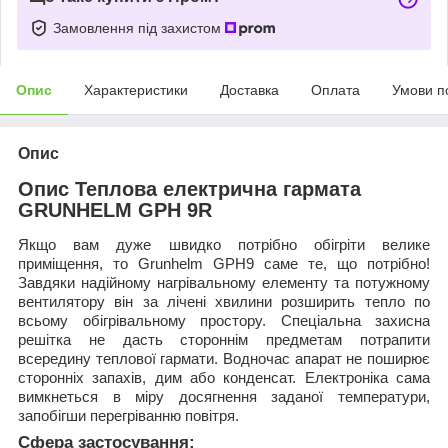
Замовлення під захистом
Опис
Характеристики
Доставка
Оплата
Умови п
Опис
Опис Теплова електрична гармата
GRUNHELM GPH 9R
Якщо вам дуже швидко потрібно обігріти велике
приміщення, то Grunhelm GPH9 саме те, що потрібно!
Завдяки надійному нагрівальному елементу та потужному
вентилятору він за лічені хвилини розширить тепло по
всьому обігрівальному простору. Спеціальна захисна
решітка не дасть стороннім предметам потрапити
всередину теплової гармати. Водночас апарат не поширює
сторонніх запахів, дим або конденсат. Електроніка сама
вимкнеться в міру досягнення заданої температури,
запобігши перегріванню повітря.
Сфера застосування: