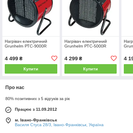
Нагрівач електричний
Нагрівач електричний
Нагр
Grunhelm РТС-9000R
Grunhelm РТС-5000R
Gru
4 499
4 299
4 1
₴
₴
Купити
Купити
Про нас
80% позитивних з 5 відгуків за рік
Працює з 11.09.2012
м. Івано-Франківськ
Василя Стуса 28/3, Івано-Франківськ, Україна