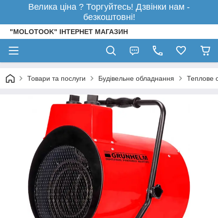
Велика ціна ? Торгуйтесь! Дзвінки нам -
безкоштовні!
"MOLOTOOK" ІНТЕРНЕТ МАГАЗИН
Товари та послуги
Будівельне обладнання
Теплове 