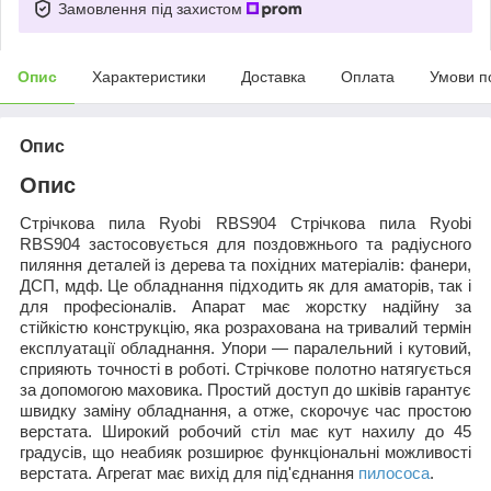
Замовлення під захистом
Опис
Характеристики
Доставка
Оплата
Умови п
Опис
Опис
Стрічкова пила Ryobi RBS904 Стрічкова пила Ryobi
RBS904 застосовується для поздовжнього та радіусного
пиляння деталей із дерева та похідних матеріалів: фанери,
ДСП, мдф. Це обладнання підходить як для аматорів, так і
для професіоналів. Апарат має жорстку надійну за
стійкістю конструкцію, яка розрахована на тривалий термін
експлуатації обладнання. Упори — паралельний і кутовий,
сприяють точності в роботі. Стрічкове полотно натягується
за допомогою маховика. Простий доступ до шківів гарантує
швидку заміну обладнання, а отже, скорочує час простою
верстата. Широкий робочий стіл має кут нахилу до 45
градусів, що неабияк розширює функціональні можливості
верстата. Агрегат має вихід для під'єднання
пилососа
.