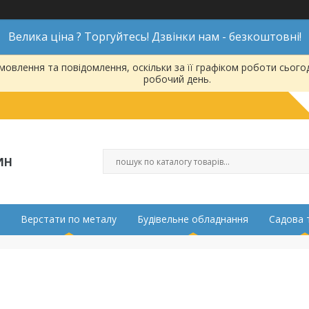
Велика ціна ? Торгуйтесь! Дзвінки нам - безкоштовні!
овлення та повідомлення, оскільки за її графіком роботи сього
робочий день.
ИН
Верстати по металу
Будівельне обладнання
Садова 