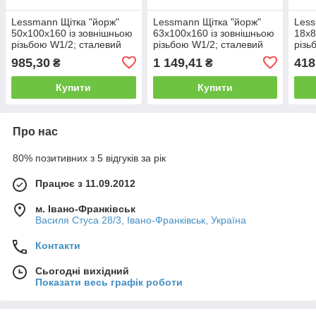
Lessmann Щітка "йорж"
Lessmann Щітка "йорж"
Less
50х100х160 із зовнішньою
63х100х160 із зовнішньою
18х8
різьбою W1/2; сталевий
різьбою W1/2; сталевий
різь
нержавіючий прямий дріт
нержавіючий прямий дріт
прос
985,30
1 149,41
418
₴
₴
0,30 мм
0,30 мм
Купити
Купити
Про нас
80% позитивних з 5 відгуків за рік
Працює з 11.09.2012
м. Івано-Франківськ
Василя Стуса 28/3, Івано-Франківськ, Україна
Контакти
Сьогодні вихідний
Показати весь графік роботи