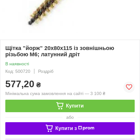
Щітка "йорж" 20х80х115 із зовнішньою
різьбою М6; латунний дріт
В наявності
Код: 500720
Роздріб
577,20
₴
Мінімальна сума замовлення на сайті — 3 100 ₴
Купити
або
Купити з