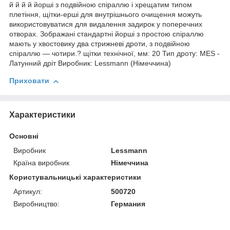
й й й й йорші з подвійною спіраллю і хрещатим типом
плетіння, щітки-ерші для внутрішнього очищення можуть
використовуватися для видалення задирок у поперечних
отворах. Зображані стандартні йорші з простою спіраллю
мають у хвостовику два стрижневі дроти, з подвійною
спіраллю — чотири.? щітки технічної, мм: 20 Тип дроту: MES -
Латунний дріт Виробник: Lessmann (Німеччина)
Приховати
Характеристики
Основні
Виробник
Lessmann
Країна виробник
Німеччина
Користувальницькі характеристики
Артикул:
500720
Виробництво:
Германия