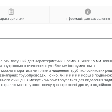
арактеристики
Інформація для замовлення
ю М6, латунний дріт Характеристики: Розмір: 10х80х115 мм Зовн
для внутрішнього очищення є улюбленим інструментом в
 можна впоратися не тільки з чищенням труб, колосникових реш
безнапірних трубопроводах. Точно, як і й й й й й йорші з подвійно
рішнього очищення можуть використовуватися для видалення зади
 спіраллю мають у хвостовику два стрижневі дроти, з подвійною