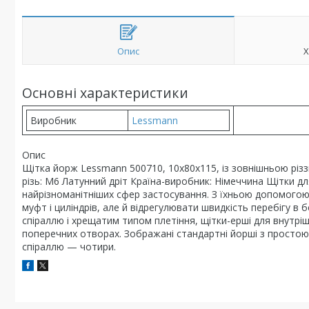
Опис
Х
Основні характеристики
Виробник
Lessmann
Опис
Щітка йорж Lessmann 500710, 10х80х115, із зовнішньою різз
різь: М6 Латунний дріт Країна-виробник: Німеччина Щітки 
найрізноманітніших сфер застосування. З їхньою допомогою
муфт і циліндрів, але й відрегулювати швидкість перебігу в 
спіраллю і хрещатим типом плетіння, щітки-ерші для внут
поперечних отворах. Зображані стандартні йорші з простою
спіраллю — чотири.