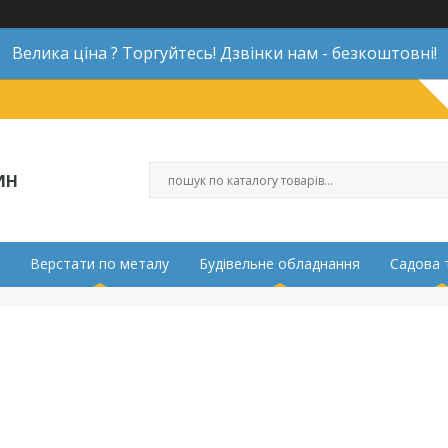
Велика ціна ? Торгуйтесь! Дзвінки нам - безкоштовні!
ИН
Верстати по металу
Будівельне обладнання
Садова 