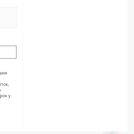
ішня
іток,
ю
рок у