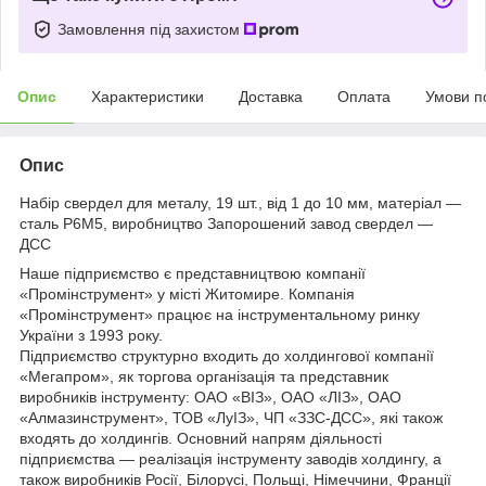
Замовлення під захистом
Опис
Характеристики
Доставка
Оплата
Умови п
Опис
Набір свердел для металу, 19 шт., від 1 до 10 мм, матеріал —
сталь Р6М5, виробництво Запорошений завод свердел —
ДСС
Наше підприємство є представництвою компанії
«Промінструмент» у місті Житомире. Компанія
«Промінструмент» працює на інструментальному ринку
України з 1993 року.
Підприємство структурно входить до холдингової компанії
«Мегапром», як торгова організація та представник
виробників інструменту: ОАО «ВІЗ», ОАО «ЛІЗ», ОАО
«Алмазинструмент», ТОВ «ЛуІЗ», ЧП «ЗЗС-ДСС», які також
входять до холдингів. Основний напрям діяльності
підприємства — реалізація інструменту заводів холдингу, а
також виробників Росії, Білорусі, Польщі, Німеччини, Франції