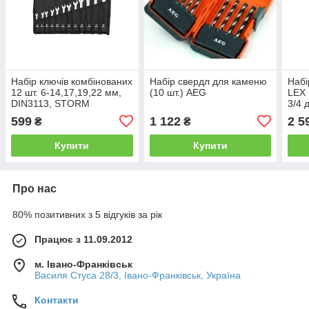
Набір ключів комбінованих
Набір свердл для каменю
Набі
12 шт. 6-14,17,19,22 мм,
(10 шт.) AEG
LEX 
DIN3113, STORM
3/4 
INTERTOOL XT-1004
599
1 122
2 5
₴
₴
Купити
Купити
Про нас
80% позитивних з 5 відгуків за рік
Працює з 11.09.2012
м. Івано-Франківськ
Василя Стуса 28/3, Івано-Франківськ, Україна
Контакти