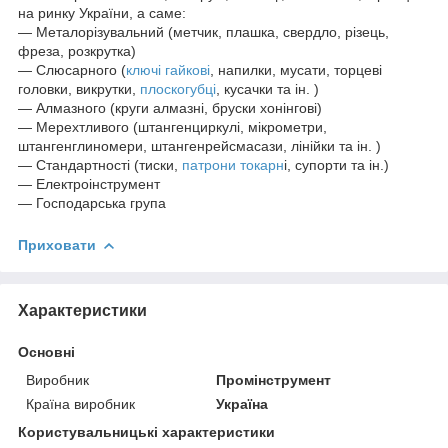
на ринку України, а саме:
— Металорізувальний (метчик, плашка, свердло, різець,
фреза, розкрутка)
— Слюсарного (
ключі гайкові
, напилки, мусати, торцеві
головки, викрутки,
плоскогубці
, кусачки та ін. )
— Алмазного (круги алмазні, бруски хонінгові)
— Мерехтливого (штангенциркулі, мікрометри,
штангенглиномери, штангенрейсмасази, лінійки та ін. )
— Стандартності (тиски,
патрони токарн
і, супорти та ін.)
— Електроінструмент
— Господарська група
Приховати
Характеристики
Основні
Виробник
Промінструмент
Країна виробник
Україна
Користувальницькі характеристики