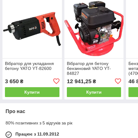
Вібратор для укладання
Вібратор для бетону
Бенз
бетону YATO YT-82600
бензиновий YATO YT-
мета
84827
(470
різа
3 650
12 941,25
46 
₴
₴
Купити
Купити
Про нас
80% позитивних з 5 відгуків за рік
Працює з 11.09.2012