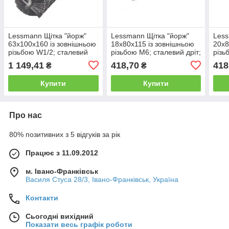
Lessmann Щітка "йорж"
Lessmann Щітка "йорж"
Less
63х100х160 із зовнішньою
18х80х115 із зовнішньою
20х8
різьбою W1/2; сталевий
різьбою М6; сталевий дріт;
різь
нержавіючий прямий дріт
проста спіраль
прос
1 149,41
418,70
418
₴
₴
0,30 мм
Купити
Купити
Про нас
80% позитивних з 5 відгуків за рік
Працює з 11.09.2012
м. Івано-Франківськ
Василя Стуса 28/3, Івано-Франківськ, Україна
Контакти
Сьогодні вихідний
Показати весь графік роботи