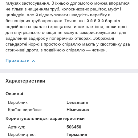
галузях застосування. З їхньою допомогою можна впоратися
не тільки з чищенням труб, колосникових решіток, муфт і
циліндрів, але й відрегулювати швидкість перебігу в
безнапірних трубопроводах. Точно, як і й й й й й йорші з
подвійною спіраллю і хрещатим типом плетіння, щітки-ерші
для внутрішнього очищення можуть використовуватися для
видалення задирок у поперечних отворах. Зображані
стандартні йоржі з простою спіраллю мають у хвостовику два
стрижневі дроти, з подвійною спіраллю — чотири.
Приховати
Характеристики
Основні
Виробник
Lessmann
Країна виробник
Німеччина
Користувальницькі характеристики
Артикул:
506450
Виробництво:
Германия