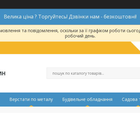
Велика ціна ? Торгуйтесь! Дзвінки нам - безкоштовні!
овлення та повідомлення, оскільки за її графіком роботи сього
робочий день.
ИН
Верстати по металу
Будівельне обладнання
Садова 