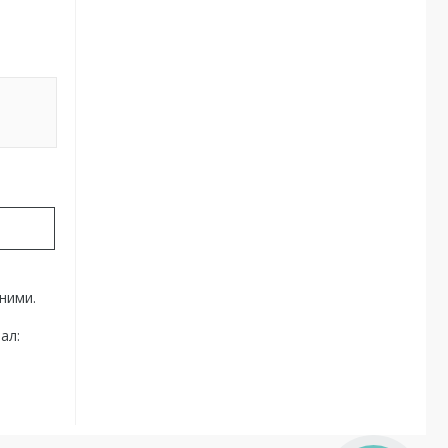
ними.
ал: