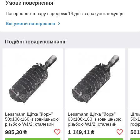
Умови повернення
Повернення товару впродовж 14 днів за рахунок покупця
Всі умови повернення
Подібні товари компанії
Lessmann Щітка "йорж"
Lessmann Щітка "йорж"
Щітк
50х100х160 із зовнішньою
63х100х160 із зовнішньою
50х1
різьбою W1/2; сталевий
різьбою W1/2; сталевий
гофр
нержавіючий прямий дріт
нержавіючий прямий дріт
985,30
1 149,41
501
₴
₴
0,30 мм
0,30 мм