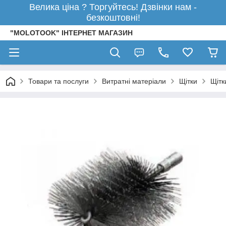
Велика ціна ? Торгуйтесь! Дзвінки нам -
безкоштовні!
"MOLOTOOK" ІНТЕРНЕТ МАГАЗИН
Товари та послуги
Витратні матеріали
Щітки
Щітк