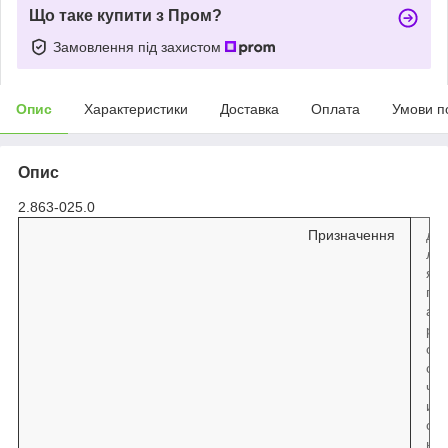
Що таке купити з Пром?
Замовлення під захистом
Опис
Характеристики
Доставка
Оплата
Умови п
Опис
2.863-025.0
Призначення
д
л
я
п
а
р
о
о
ч
и
с
н