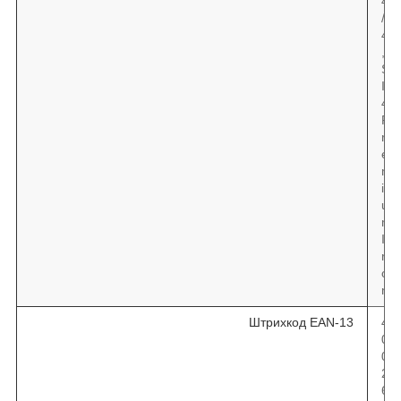
4
/
4
,
S
I
4
P
r
e
m
i
u
m
I
r
o
n
Штрихкод EAN-13
4
0
0
2
6