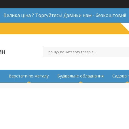
Велика ціна ? Торгуйтесь! Дзвінки нам - безкоштовні!
ИН
Верстати по металу
Будівельне обладнання
Садова 