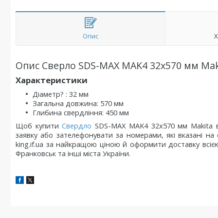
Опис
Х
Опис Сверло SDS-MAX MAK4 32x570 мм Mak
Характеристики
Діаметр? : 32 мм
Загальна довжина: 570 мм
Глибина свердління: 450 мм
Щоб купити
Свердло
SDS-MAX MAK4 32x570 мм Makita в К
заявку або зателефонувати за номерами, які вказані на
king.if.ua за найкращою ціною й оформити доставку всією 
Франковськ та інші міста України.