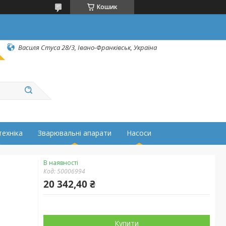
Кошик
Василя Стуса 28/3, Івано-Франківськ, Україна
техніка
Зварювальні апарати
Насоси
В наявності
Код:
50006994
20 342,40 ₴
Купити