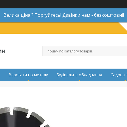
Велика ціна ? Торгуйтесь! Дзвінки нам - безкоштовні!
ИН
Верстати по металу
Будівельне обладнання
Садова 