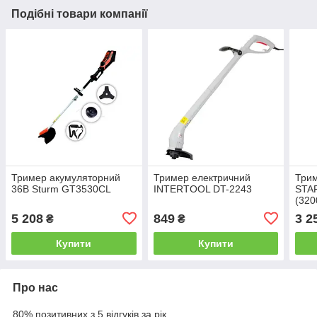
Подібні товари компанії
Тример акумуляторний
Тример електричний
Три
36B Sturm GT3530CL
INTERTOOL DT-2243
STA
(320
5 208
849
3 2
₴
₴
Купити
Купити
Про нас
80% позитивних з 5 відгуків за рік