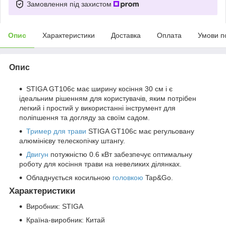
Замовлення під захистом
Опис
Характеристики
Доставка
Оплата
Умови п
Опис
STIGA GT106с має ширину косіння 30 см і є
ідеальним рішенням для користувачів, яким потрібен
легкий і простий у використанні інструмент для
поліпшення та догляду за своїм садом.
Тример для трави
STIGA GT106с має регульовану
алюмінієву телескопічку штангу.
Двигун
потужністю 0.6 кВт забезпечує оптимальну
роботу для косіння трави на невеликих ділянках.
Обладнується косильною
головкою
Tap&Go.
Характеристики
Виробник: STIGA
Країна-виробник: Китай