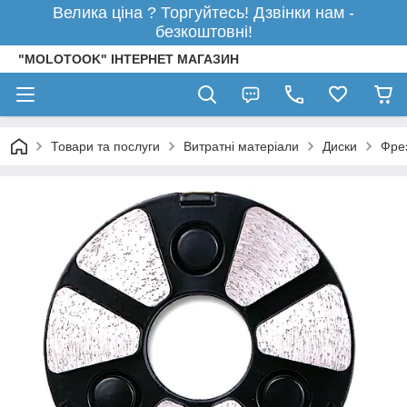
Велика ціна ? Торгуйтесь! Дзвінки нам -
безкоштовні!
"MOLOTOOK" ІНТЕРНЕТ МАГАЗИН
Товари та послуги
Витратні матеріали
Диски
Фре