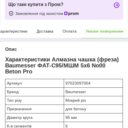
Що таке купити з Пром?
Замовлення під захистом
арактеристики
Доставка
Оплата
Умови повернення
Опис
Характеристики Алмазна чашка (фреза)
Baumesser ФАТ-С95/МШМ 5x6 No00
Beton Pro
Артикул:
97023097004
Бренд:
Baumesser
Тип різу
Мокрий різ
Призначення
для бетону
Діаметр круга
95 мм
К-в сегментів
6