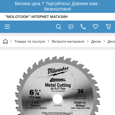
Велика ціна ? Торгуйтесь! Дзвінки нам -
безкоштовні!
"MOLOTOOK" ІНТЕРНЕТ МАГАЗИН
Товари та послуги
Витратні матеріали
Диски
Диск