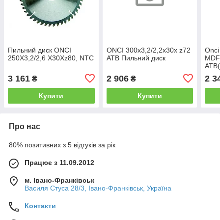
Пильний диск ONCI
ONCI 300х3,2/2,2х30x z72
Onci
250Х3,2/2,6 Х30Хz80, NTC
ATB Пильний диск
MDF
ATB(
3 161
2 906
2 3
₴
₴
Купити
Купити
Про нас
80% позитивних з 5 відгуків за рік
Працює з 11.09.2012
м. Івано-Франківськ
Василя Стуса 28/3, Івано-Франківськ, Україна
Контакти