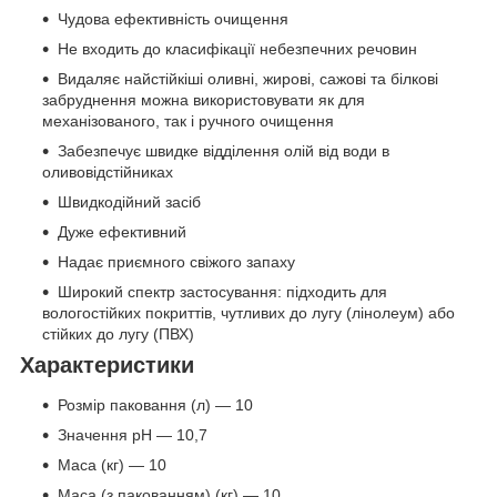
Чудова ефективність очищення
Не входить до класифікації небезпечних речовин
Видаляє найстійкіші оливні, жирові, сажові та білкові
забруднення можна використовувати як для
механізованого, так і ручного очищення
Забезпечує швидке відділення олій від води в
оливовідстійниках
Швидкодійний засіб
Дуже ефективний
Надає приємного свіжого запаху
Широкий спектр застосування: підходить для
вологостійких покриттів, чутливих до лугу (лінолеум) або
стійких до лугу (ПВХ)
Характеристики
Розмір паковання (л) — 10
Значення pH — 10,7
Маса (кг) — 10
Маса (з пакованням) (кг) — 10