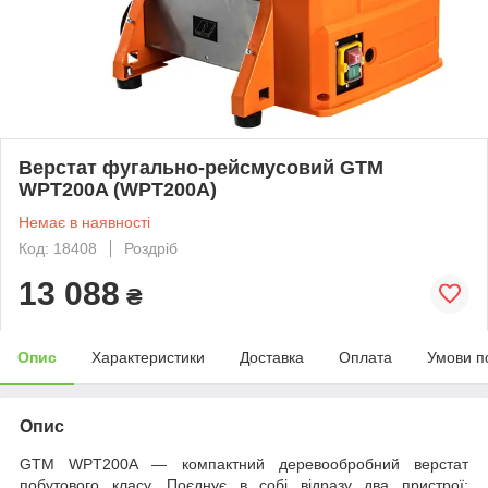
Верстат фугально-рейсмусовий GTM
WPT200A (WPT200A)
Немає в наявності
Код: 18408
Роздріб
13 088
₴
Опис
Характеристики
Доставка
Оплата
Умови п
Опис
GTM WPT200A — компактний деревообробний верстат
побутового класу. Поєднує в собі відразу два пристрої: