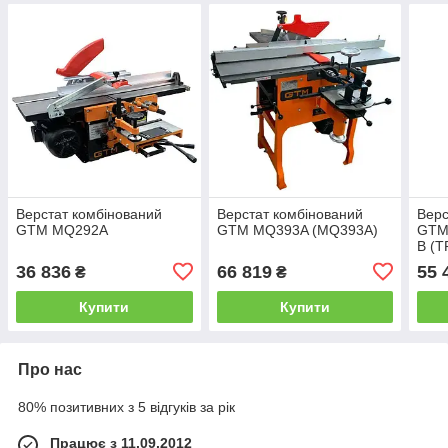
Верстат комбінований
Верстат комбінований
Вер
GTM MQ292A
GTM MQ393A (MQ393A)
GTM 
В (T
36 836
66 819
55 
₴
₴
Купити
Купити
Про нас
80% позитивних з 5 відгуків за рік
Працює з 11.09.2012