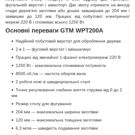
фугальний верстат і авіаспорт. Дає змогу отримати на виході
гладкі дерев'яні заготівки або дошки завширшки до 204 мм і
заввишки до 120 мм. Працює від побутової електричної
мережі 220 В і споживає всього 1250 Вт.
Основні переваги GTM WPT200A
Надійний побутовий верстат для оброблення дерева
2 в 1 — фуговий верстат і авіашалмус
Працює від звичайної 1-фазної електромережі 220 В
1250 Вт - максимальна споживана потужність
8500 об./хв — частота обертів вала
2 робочі ножі зі швидкорізальної сталі
Точне регулювання глибини зняття стружки від 0 до 2
мм
Розмір столу для фугування
204 мм — максимальна ширина заготівки
120 мм — максимальна товщина заготовки
6,3 м/хв — швидкість подавання заготівки