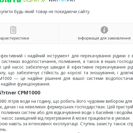
 купити будь-який товар не покидаючи сайту.
арактеристики
Інформація для замовлення
фективний і надійний інструмент для перекачування рідини з
в системах водопостачання, поливання, а також в інших господа
ті цей насос забезпечує швидке й ефективне перекачування рі
лу, що забезпечує стійкість до корозії та зношування, і довги
CPM1000 — це надійне рішення для вашої системи водопостач
надійне функціонування.
G?rtner CPM1000
980 літрів води на годину, що робить його чудовим вибором для
, дачах і на невеликих фермерських господарствах. Цей пристрі
оливних систем або для відкачування води з басейнів і водойм.
ї F насос захищений від перегрівання й може працювати в умовах
рою навіть за інтенсивної експлуатації. Ступінь захисту також сп
ень.