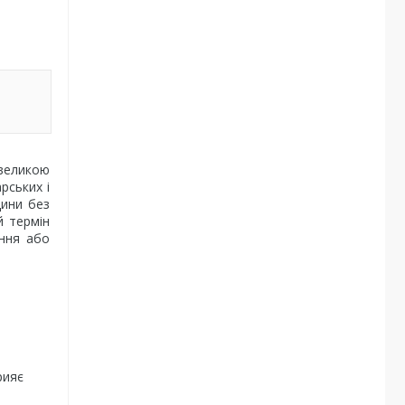
 великою
рських і
дини без
й термін
ання або
й
рияє