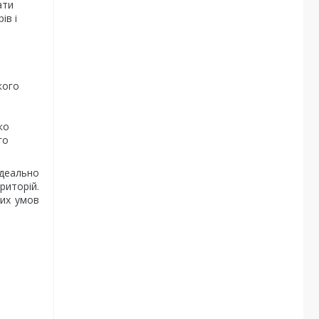
ати
ів і
кого
ко
го
ідеально
риторій.
них умов