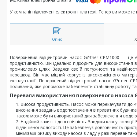
У компанії підключені електронні платежі. Тепер ви можете
Опис
Х
Поверхневий відцентровий насос G?rtner CPM1000 — це е
продуктивністю. Він ідеально підходить для використання 
промислових цілях. Завдяки своїй потужності та надійнос
перешкод. Він має міцний корпус із високоякісного матеріа
експлуатації. Поверхневий відцентровий насос G?rtner 
поливання, яке допоможе забезпечити стабільну роботу та 
Переваги використання поверхневого насоса 
Висока продуктивність. Насос може перекачувати до 4
виконання завдань водопостачання в приватних будинках
також може бути використаний для забезпечення водою п
Надійний захист і довговічність. Завдяки класу ізоляці
підвищеної вологості. Це забезпечує довговічність прист
мінімізації ризику виходу насоса з ладу у разі перевантаж