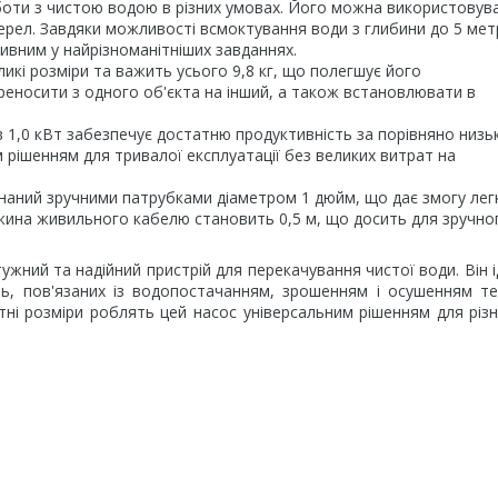
оботи з чистою водою в різних умовах. Його можна використовув
ерел. Завдяки можливості всмоктування води з глибини до 5 метр
тивним у найрізноманітніших завданнях.
ликі розміри та важить усього 9,8 кг, що полегшує його
еносити з одного об'єкта на інший, а також встановлювати в
в 1,0 кВт забезпечує достатню продуктивність за порівняно низь
рішенням для тривалої експлуатації без великих витрат на
днаний зручними патрубками діаметром 1 дюйм, що дає змогу лег
вжина живильного кабелю становить 0,5 м, що досить для зручно
жний та надійний пристрій для перекачування чистої води. Він 
ь, пов'язаних із водопостачанням, зрошенням і осушенням те
тні розміри роблять цей насос універсальним рішенням для різ