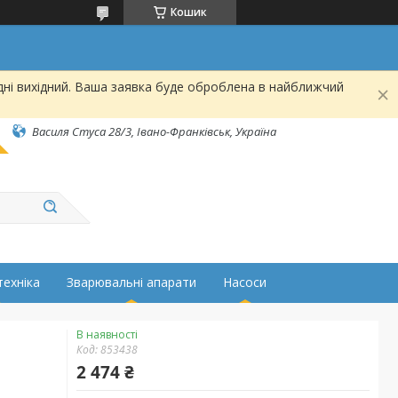
Кошик
дні вихідний. Ваша заявка буде оброблена в найближчий
Василя Стуса 28/3, Івано-Франківськ, Україна
техніка
Зварювальні апарати
Насоси
В наявності
Код:
853438
2 474 ₴