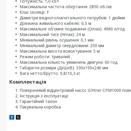
Потужність: 1,0 кВт
Максимальна частота обертання: 2850 об./хв
Клас ізоляції: F
Діаметри вхідного/нагнітального патрубків: 1 дюйми
Довжина живильного кабелю: 0,5 м
Максимальне об'ємне подавання (Qmax): 4980 л/год
Максимальний тиск (Hmax): 24 м
Мінімальний рівень осушення: 0,1 мм
Мінімальний діаметр свердловини: 250 мм
Максимальна висота всмоктування: 5 м
Режим роботи: тривалий .
Максимальна кількість увімкнень двигуна: 60 год.
Габаритні розміри (ДхШхВ): 330х190х240 мм
Вага нетто/брутто: 9,8/10,3 кг
Комплектація
Поверхневий відцентровий насос G?rtner CPM1000 пов
Інструкція з експлуатації
Гарантійний талон
Пакувальна коробка