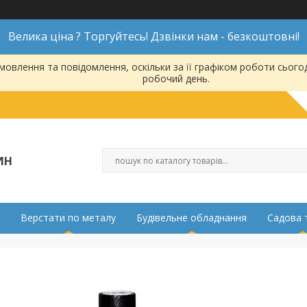
Велика ціна ? Торгуйтесь! Дзвінки нам - безкоштовні!
овлення та повідомлення, оскільки за її графіком роботи сього
робочий день.
ИН
Верстати по металу
Будівельне обладнання
Садова 