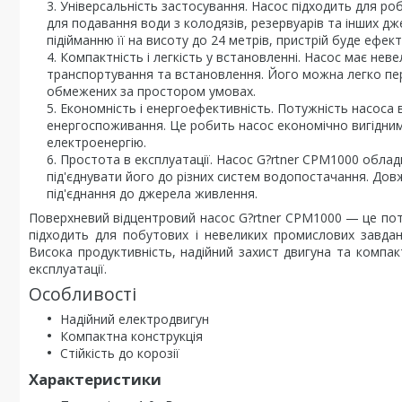
Універсальність застосування. Насос підходить для р
для подавання води з колодязів, резервуарів та інших дж
підійманню її на висоту до 24 метрів, пристрій буде ефек
Компактність і легкість у встановленні. Насос має неве
транспортування та встановлення. Його можна легко пер
обмежених за простором умовах.
Економність і енергоефективність. Потужність насоса 
енергоспоживання. Це робить насос економічно вигідним 
електроенергію.
Простота в експлуатації. Насос G?rtner CPM1000 обла
під'єднувати його до різних систем водопостачання. До
під'єднання до джерела живлення.
Поверхневий відцентровий насос G?rtner CPM1000 — це поту
підходить для побутових і невеликих промислових завдан
Висока продуктивність, надійний захист двигуна та компак
експлуатації.
Особливості
Надійний електродвигун
Компактна конструкція
Стійкість до корозії
Характеристики