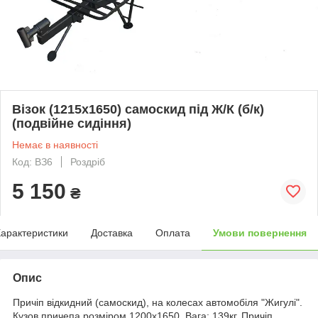
Візок (1215х1650) самоскид під Ж/К (б/к)
(подвійне сидіння)
Немає в наявності
Код: ВЗ6
Роздріб
5 150
₴
арактеристики
Доставка
Оплата
Умови повернення
Опис
Причіп відкидний (самоскид), на колесах автомобіля "Жигулі".
Кузов причепа розміром 1200х1650. Вага: 139кг. Причіп