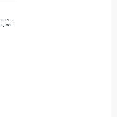
 вагу та
і дров і