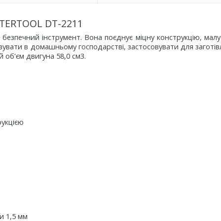
NTERTOOL DT-2211
 безпечний інструмент. Вона поєднує міцну конструкцію, малу
увати в домашньому господарстві, застосовувати для заготівл
й об'єм двигуна 58,0 см3.
рукцією
и 1,5 мм