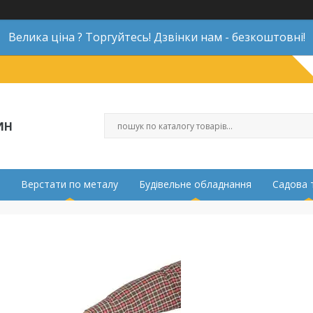
Велика ціна ? Торгуйтесь! Дзвінки нам - безкоштовні!
ИН
Верстати по металу
Будівельне обладнання
Садова 