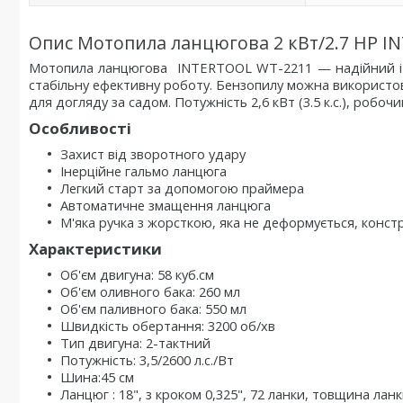
Опис Мотопила ланцюгова 2 кВт/2.7 HP I
Мотопила ланцюгова INTERTOOL WT-2211
— надійний і
стабільну ефективну роботу. Бензопилу можна використов
для догляду за садом. Потужність 2,6 кВт (3.5 к.с.), робочи
Особливості
Захист від зворотного удару
Інерційне гальмо ланцюга
Легкий старт за допомогою праймера
Автоматичне змащення ланцюга
М'яка ручка з жорсткою, яка не деформується, конст
Характеристики
Об'єм двигуна: 58 куб.см
Об'єм оливного бака: 260 мл
Об'єм паливного бака: 550 мл
Швидкість обертання: 3200 об/хв
Тип двигуна: 2-тактний
Потужність: 3,5/2600 л.с./Вт
Шина:45 см
Ланцюг : 18", з кроком 0,325", 72 ланки, товщина ланк