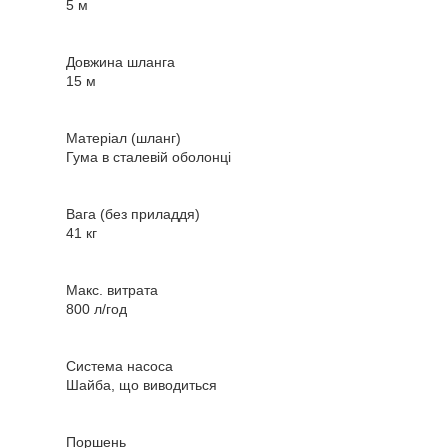
5 м
Довжина шланга
15 м
Матеріал (шланг)
Гума в сталевій оболонці
Вага (без приладдя)
41 кг
Макс. витрата
800 л/год
Система насоса
Шайба, що виводиться
Поршень