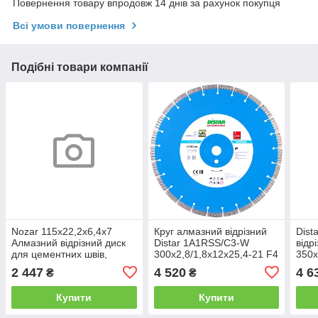
Повернення товару впродовж 14 днів за рахунок покупця
Всі умови повернення
Подібні товари компанії
Nozar 115х22,2х6,4х7
Круг алмазний відрізний
Dist
Алмазний відрізний диск
Distar 1A1RSS/C3-W
відр
для цементних швів,
300x2,8/1,8x12x25,4-21 F4
350x
фасадів із цегли або
Meteor
Best
2 447
4 520
4 6
₴
₴
клінкера
Купити
Купити