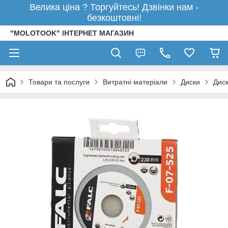
Велика ціна ? Торгуйтесь! Дзвінки нам -
безкоштовні!
"MOLOTOOK" ІНТЕРНЕТ МАГАЗИН
Товари та послуги
Витратні матеріали
Диски
Диск