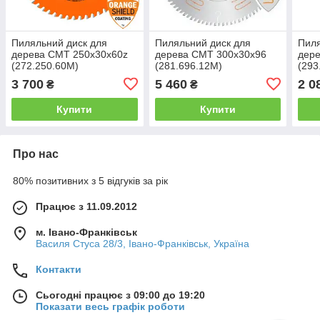
Пиляльний диск для
Пиляльний диск для
Пиля
дерева CMT 250x30x60z
дерева CMT 300х30х96
дере
(272.250.60M)
(281.696.12M)
(293
3 700
5 460
2 0
₴
₴
Купити
Купити
Про нас
80% позитивних з 5 відгуків за рік
Працює з 11.09.2012
м. Івано-Франківськ
Василя Стуса 28/3, Івано-Франківськ, Україна
Контакти
Сьогодні працює з 09:00 до 19:20
Показати весь графік роботи