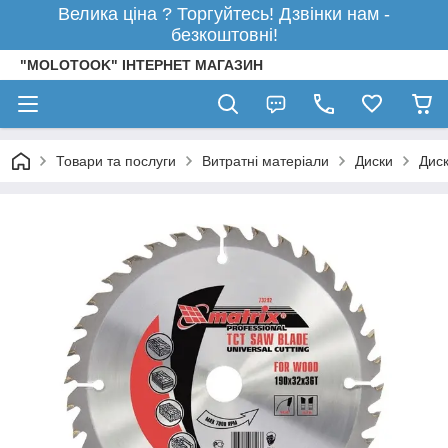
Велика ціна ? Торгуйтесь! Дзвінки нам -
безкоштовні!
"MOLOTOOK" ІНТЕРНЕТ МАГАЗИН
Товари та послуги
Витратні матеріали
Диски
Диск