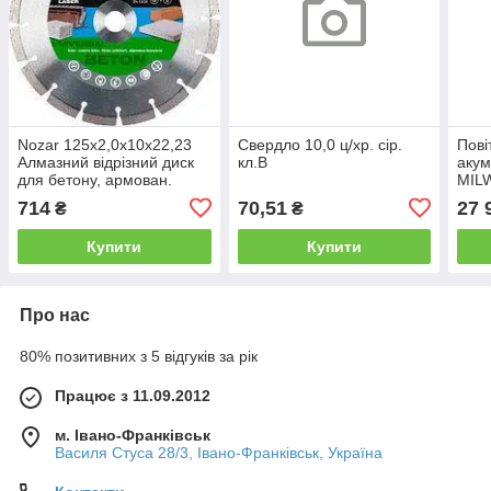
Nozar 125х2,0х10х22,23
Свердло 10,0 ц/хр. сір.
Пові
Алмазний відрізний диск
кл.В
акум
для бетону, армован.
MIL
бетону, матер.сеердньої т
(2 Х
714
70,51
27 
₴
₴
Купити
Купити
Про нас
80% позитивних з 5 відгуків за рік
Працює з 11.09.2012
м. Івано-Франківськ
Василя Стуса 28/3, Івано-Франківськ, Україна