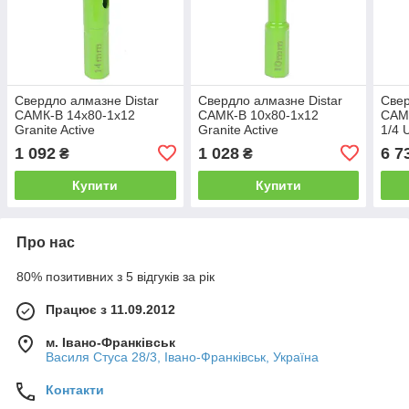
Свердло алмазне Distar
Свердло алмазне Distar
Свер
САМК-B 14x80-1x12
САМК-B 10x80-1x12
САМ
Granite Active
Granite Active
1/4 
1 092
1 028
6 7
₴
₴
Купити
Купити
Про нас
80% позитивних з 5 відгуків за рік
Працює з 11.09.2012
м. Івано-Франківськ
Василя Стуса 28/3, Івано-Франківськ, Україна
Контакти