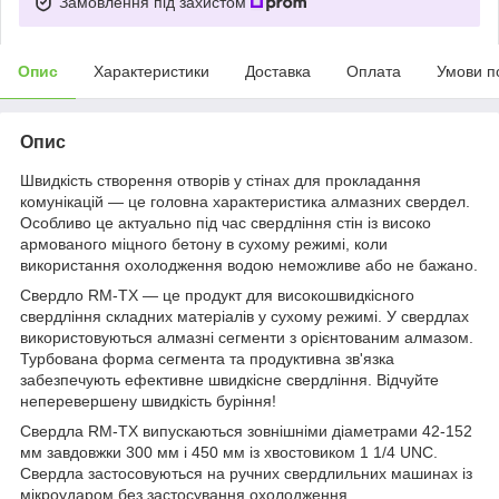
Замовлення під захистом
Опис
Характеристики
Доставка
Оплата
Умови п
Опис
Швидкість створення отворів у стінах для прокладання
комунікацій — це головна характеристика алмазних свердел.
Особливо це актуально під час свердління стін із високо
армованого міцного бетону в сухому режимі, коли
використання охолодження водою неможливе або не бажано.
Свердло RM-TX — це продукт для високошвидкісного
свердління складних матеріалів у сухому режимі. У свердлах
використовуються алмазні сегменти з орієнтованим алмазом.
Турбована форма сегмента та продуктивна зв'язка
забезпечують ефективне швидкісне свердління. Відчуйте
неперевершену швидкість буріння!
Свердла RM-TX випускаються зовнішніми діаметрами 42-152
мм завдовжки 300 мм і 450 мм із хвостовиком 1 1/4 UNC.
Свердла застосовуються на ручних свердлильних машинах із
мікроударом без застосування охолодження.