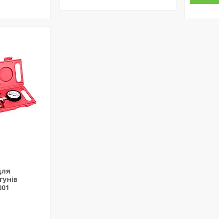
для
гунів
001