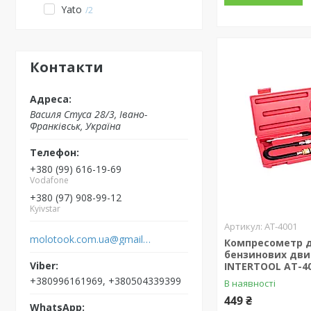
Yato
2
Контакти
Василя Стуса 28/3, Івано-
Франківськ, Україна
+380 (99) 616-19-69
Vodafone
+380 (97) 908-99-12
Kyivstar
AT-4001
molotook.com.ua@gmail.com
Компресометр 
бензинових дви
INTERTOOL AT-4
+380996161969, +380504339399
В наявності
449 ₴