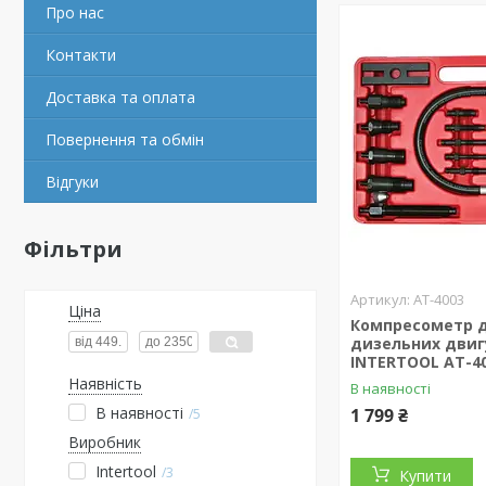
Про нас
Контакти
Доставка та оплата
Повернення та обмін
Відгуки
Фільтри
AT-4003
Ціна
Компресометр 
дизельних двиг
INTERTOOL AT-4
Наявність
В наявності
В наявності
1 799 ₴
5
Виробник
Intertool
3
Купити