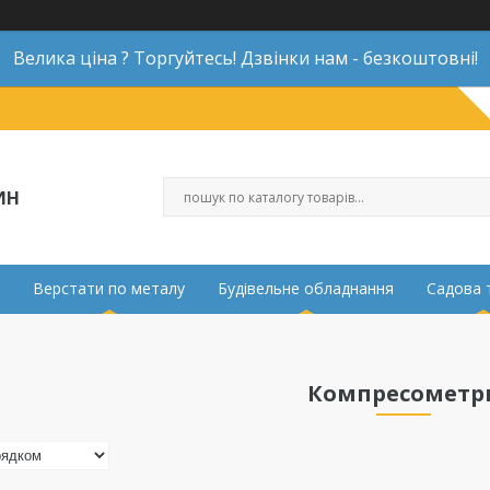
Велика ціна ? Торгуйтесь! Дзвінки нам - безкоштовні!
ИН
Верстати по металу
Будівельне обладнання
Садова 
Компресометр