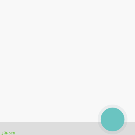
КНОПКА
ЗВ'ЯЗКУ
ційності