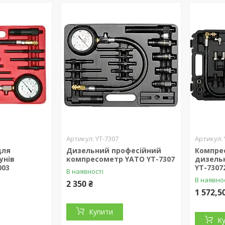
YT-7307
для
Дизельний професійний
Компре
унів
компресометр YATO YT-7307
дизельн
003
YT-7307
В наявності
В наявно
2 350 ₴
1 572,5
Купити
К