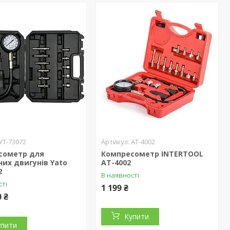
YT-73072
AT-4002
сометр для
Компресометр INTERTOOL
их двигунів Yato
AT-4002
2
В наявності
сті
1 199 ₴
0 ₴
Купити
упити