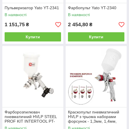
Пульверизатор Yato YT-2341
Фарбопульт Yato YT-2340
В наявності
В наявності
1 151,75
2 454,80
₴
₴
Купити
Купити
Фарборозпилювач
Краскопульт пневматичний
пневматичний HVLP STEEL
HVLP з трьома наборами
PROF KIT INTERTOOL PT-
форсунок - 1,3мм, 1,4мм,
1505
1,7мм, пластиковий бачок,
В наявності
В наявності