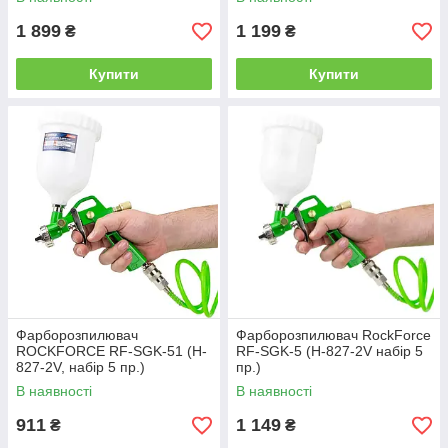
3бар
1 899
1 199
₴
₴
Купити
Купити
Фарборозпилювач
Фарборозпилювач RockForce
ROCKFORCE RF-SGK-51 (H-
RF-SGK-5 (H-827-2V набір 5
827-2V, набір 5 пр.)
пр.)
В наявності
В наявності
911
1 149
₴
₴