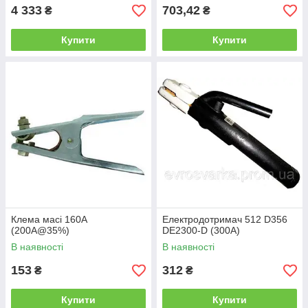
4 333
703,42
₴
₴
Купити
Купити
Клема масі 160А
Електродотримач 512 D356
(200А@35%)
DE2300-D (300A)
В наявності
В наявності
153
312
₴
₴
Купити
Купити