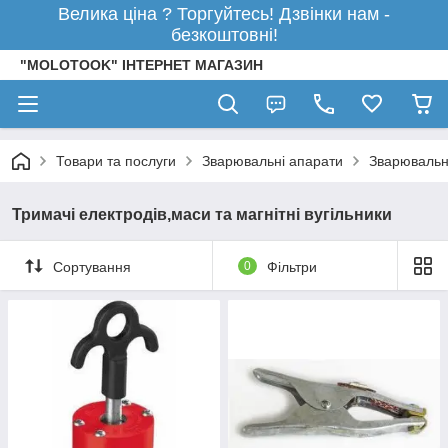
Велика ціна ? Торгуйтесь! Дзвінки нам -
безкоштовні!
"MOLOTOOK" ІНТЕРНЕТ МАГАЗИН
Товари та послуги
Зварювальні апарати
Зварювальн
Тримачі електродів,маси та магнітні вугільники
Сортування
0
Фільтри