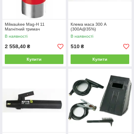
Milwaukee Mag-H 11
Клема маса 300 А
Магнітний тримач
(300A@35%)
В наявності
В наявності
2 558,40
510
₴
₴
Купити
Купити