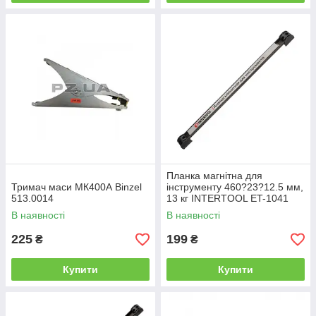
Планка магнітна для
Тримач маси МК400А Binzel
інструменту 460?23?12.5 мм,
513.0014
13 кг INTERTOOL ET-1041
В наявності
В наявності
225
199
₴
₴
Купити
Купити