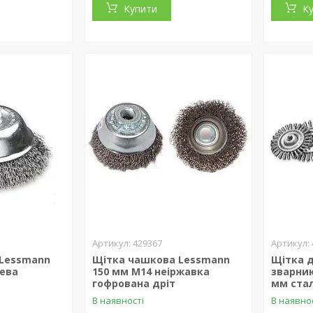
Купити
К
429367
 Lessmann
Щітка чашкова Lessmann
Щітка 
лева
150 мм М14 неіржавка
зварник
гофрована дріт
мм ста
В наявності
В наявно