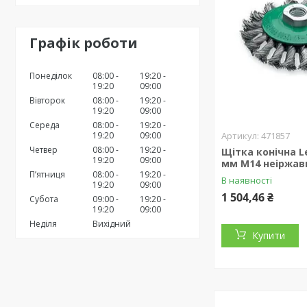
Графік роботи
Понеділок
08:00
19:20
19:20
09:00
Вівторок
08:00
19:20
19:20
09:00
Середа
08:00
19:20
19:20
09:00
471857
Четвер
08:00
19:20
Щітка конічна L
19:20
09:00
мм М14 неіржав
Пʼятниця
08:00
19:20
В наявності
19:20
09:00
1 504,46 ₴
Субота
09:00
19:20
19:20
09:00
Неділя
Вихідний
Купити