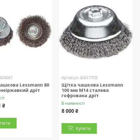
424367
426177CB
чашкова Lessmann 80
Щітка чашкова Lessmann
 неіржавкий дріт
100 мм М14 сталева
гофрована дріт
сті
В наявності
1 ₴
8 000 ₴
упити
Купити