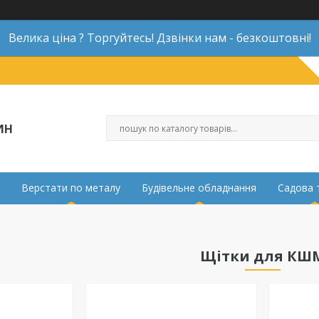
Велика ціна ? Торгуйтесь! Дзвінки нам - безкоштовні!
ИН
Верстати по металу
Будівельне обладнання
Садова 
Щітки для КШ