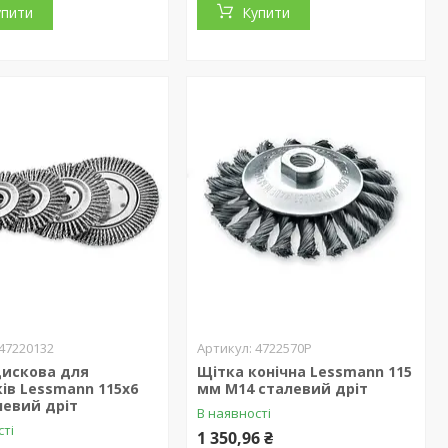
упити
Купити
47220132
4722570P
дискова для
Щітка конічна Lessmann 115
ів Lessmann 115х6
мм М14 сталевий дріт
левий дріт
В наявності
сті
1 350,96 ₴