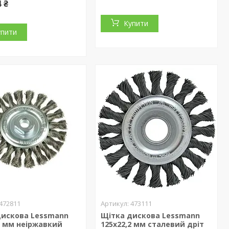
4 ₴
Купити
упити
472811
473111
дискова Lessmann
Щітка дискова Lessmann
2 мм неіржавкий
125х22,2 мм сталевий дріт