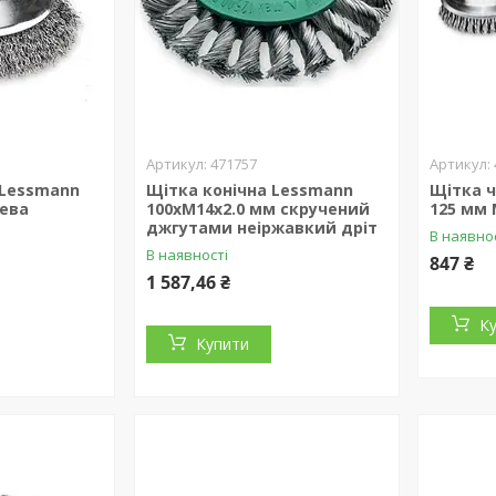
471757
 Lessmann
Щітка конічна Lessmann
Щітка 
лева
100хМ14х2.0 мм скручений
125 мм 
джгутами неіржавкий дріт
В наявно
В наявності
847 ₴
1 587,46 ₴
К
Купити