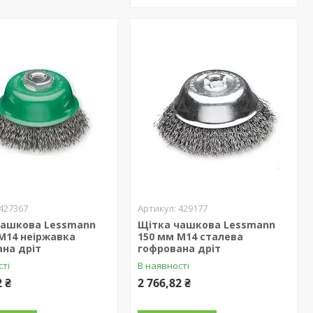
427367
429177
чашкова Lessmann
Щітка чашкова Lessmann
М14 неіржавка
150 мм М14 сталева
на дріт
гофрована дріт
сті
В наявності
2 ₴
2 766,82 ₴