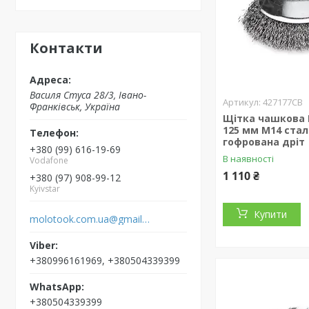
Контакти
Василя Стуса 28/3, Івано-
427177CB
Франківськ, Україна
Щітка чашкова
125 мм М14 ста
гофрована дріт
+380 (99) 616-19-69
В наявності
Vodafone
1 110 ₴
+380 (97) 908-99-12
Kyivstar
Купити
molotook.com.ua@gmail.com
+380996161969, +380504339399
+380504339399