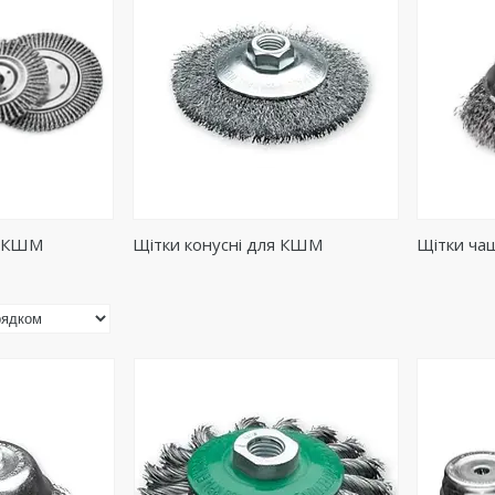
я КШМ
Щітки конусні для КШМ
Щітки ча