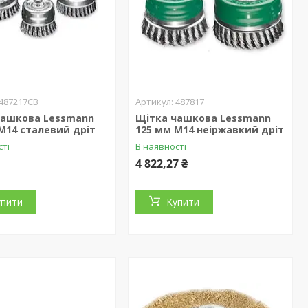
487217CB
487817
чашкова Lessmann
Щітка чашкова Lessmann
М14 сталевий дріт
125 мм М14 неіржавкий дріт
сті
В наявності
4 822,27 ₴
упити
Купити