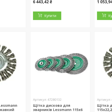
6 443,42 ₴
1 053,9
Купити
К
47280132
Lessmann
Щітка дискова для
Щітка 
ржавкий
зварників Lessmann 115х6
115х22,