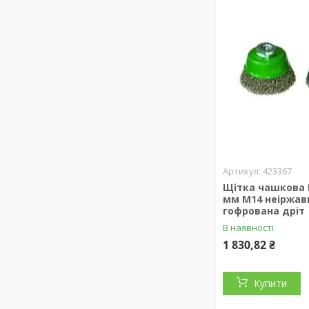
423367
Щітка чашкова 
мм М14 неіржав
гофрована дріт
В наявності
1 830,82 ₴
Купити