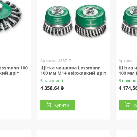
486717
essmann 100
Щітка чашкова Lessmann
Щітка 
кий дріт
100 мм М14 неіржавкий дріт
100 мм 
В наявності
В наявно
4 358,64 ₴
4 174,5
Купити
К