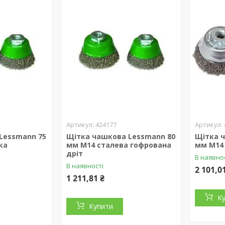
424177
Lessmann 75
Щітка чашкова Lessmann 80
Щітка 
ка
мм М14 сталева гофрована
мм М14
дріт
В наявно
В наявності
2 101,0
1 211,81 ₴
К
Купити