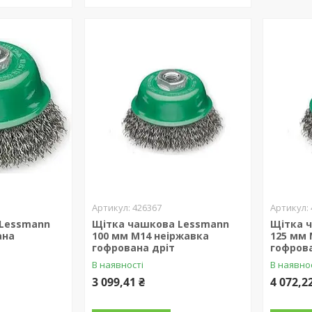
426367
 Lessmann
Щітка чашкова Lessmann
Щітка 
ана
100 мм М14 неіржавка
125 мм 
гофрована дріт
гофрова
В наявності
В наявно
3 099,41 ₴
4 072,2