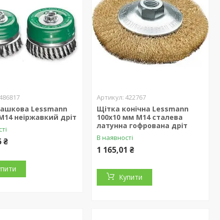
486817
422767
чашкова Lessmann
Щітка конічна Lessmann
М14 неіржавкий дріт
100х10 мм М14 сталева
латунна гофрована дріт
сті
В наявності
6 ₴
1 165,01 ₴
упити
Купити