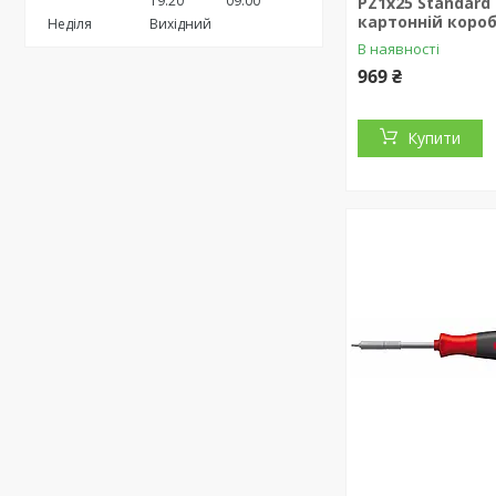
19:20
09:00
РZ1х25 Standard 
картонній коробц
Неділя
Вихідний
В наявності
969 ₴
Купити