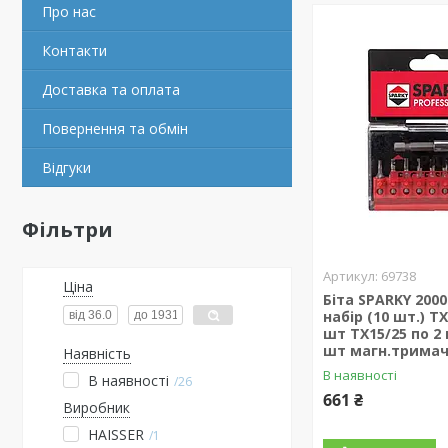
Про нас
Контакти
Доставка та оплата
Повернення та обмін
Відгуки
Фільтри
69738
Ціна
Біта SPARKY 2000
набір (10 шт.) TX
шт TX15/25 по 2
шт магн.тримач
Наявність
В наявності
В наявності
26
661 ₴
Виробник
HAISSER
1