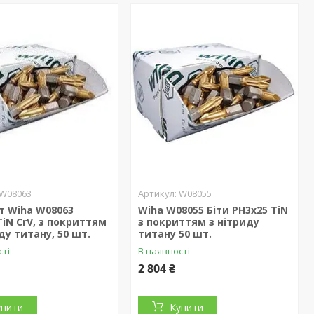
W08063
W08055
іт Wiha W08063
Wiha W08055 Біти PH3x25 TiN
TiN CrV, з покриттям
з покриттям з нітриду
иду титану, 50 шт.
титану 50 шт.
сті
В наявності
2 804 ₴
упити
Купити