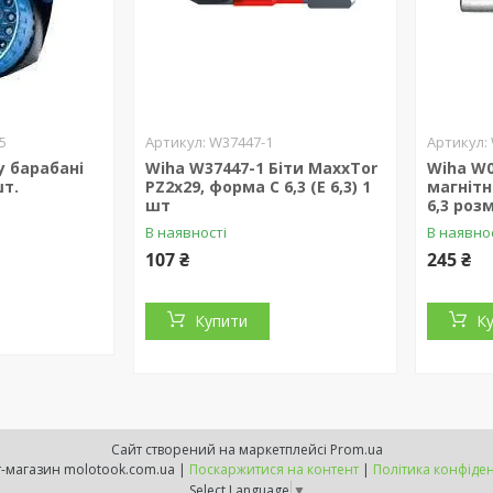
5
W37447-1
 у барабані
Wiha W37447-1 Біти MaxxTor
Wiha W0
шт.
PZ2x29, форма С 6,3 (Е 6,3) 1
магніт
шт
6,3 розм
В наявності
В наявно
107 ₴
245 ₴
Купити
К
Сайт створений на маркетплейсі
Prom.ua
Інтернет-магазин molotook.com.ua |
Поскаржитися на контент
|
Політика конфіден
Select Language
▼