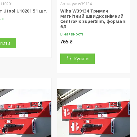
U10201
w39134
т Utool U10201 51 шт.
Wiha W39134 Тримач
магнітний швидкознімний
сті
CentroFix SuperSlim, форма Е
6,3
В наявності
765 ₴
упити
Купити