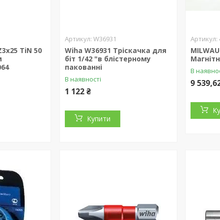
W36931
Z3х25 TiN 50
Wiha W36931 Тріскачка для
MILWAUK
м
біт 1/42 "в блістерному
Магнітн
064
пакованні
В наявно
В наявності
9 539,6
1 122 ₴
К
Купити