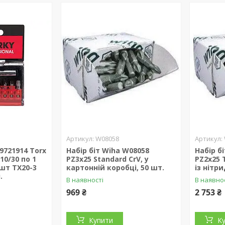
W08058
9721914 Torx
Набір біт Wiha W08058
Набір б
10/30 по 1
РZ3х25 Standard CrV, у
РZ2х25 
 шт TX20-3
картонній коробці, 50 шт.
із нітр
.
В наявності
В наявно
969 ₴
2 753 ₴
Купити
К