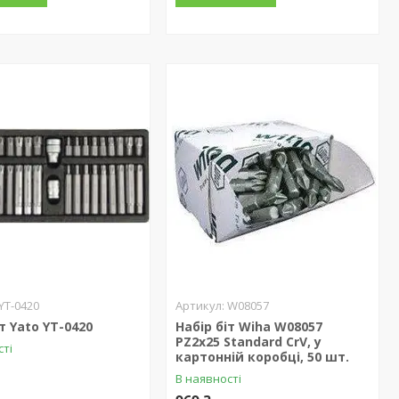
YT-0420
W08057
т Yato YT-0420
Набір біт Wiha W08057
РZ2х25 Standard CrV, у
сті
картонній коробці, 50 шт.
В наявності