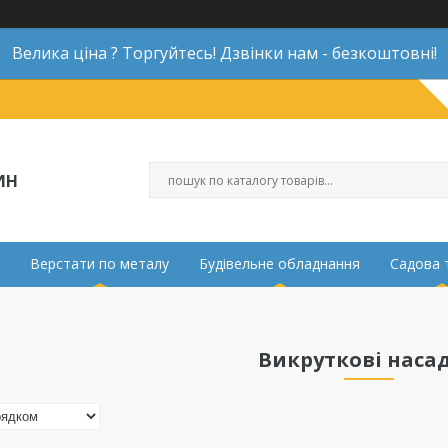
Велика ціна ? Торгуйтесь! Дзвінки нам - безкоштовні!
ИН
Верстати по металу
Будівельне обладнання
Садова 
Викруткові наса