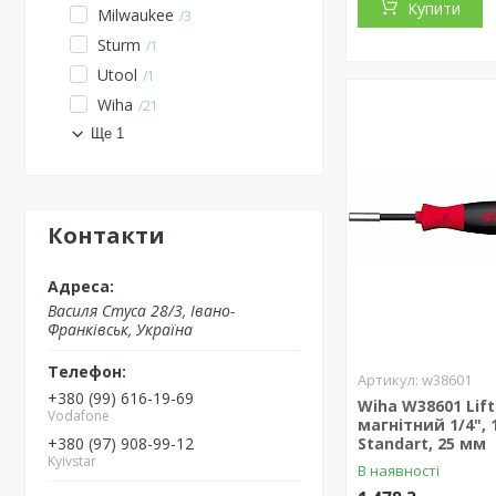
Купити
Milwaukee
3
Sturm
1
Utool
1
Wiha
21
Ще 1
Контакти
Василя Стуса 28/3, Івано-
Франківськ, Україна
w38601
+380 (99) 616-19-69
Wiha W38601 Lift
Vodafone
магнітний 1/4", 
+380 (97) 908-99-12
Standart, 25 мм
Kyivstar
В наявності