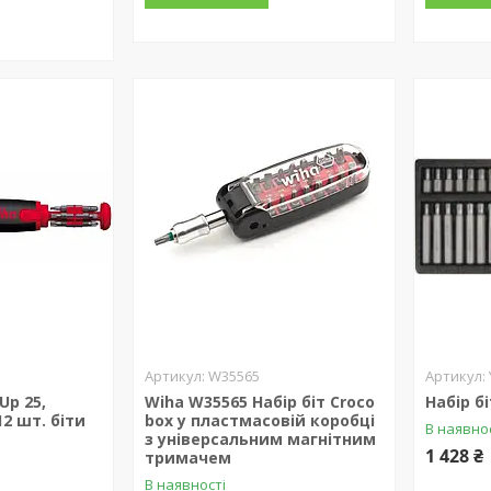
W35565
Up 25,
Wiha W35565 Набір біт Croco
Набір бі
12 шт. біти
box у пластмасовій коробці
В наявно
з універсальним магнітним
1 428 ₴
тримачем
В наявності