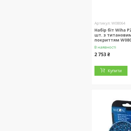
W08064
Набір біт Wiha Р
шт. з титанови
покриттям W08
В наявності
2 753 ₴
Купити