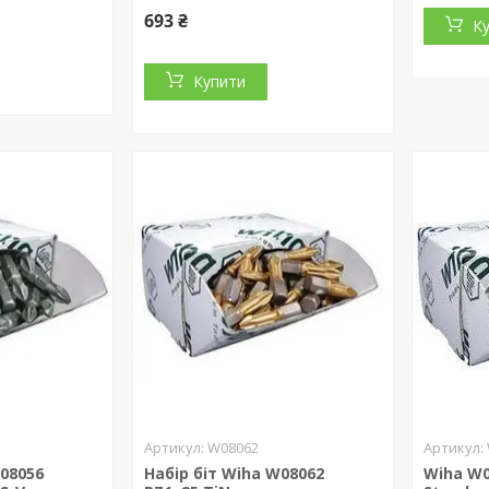
693 ₴
К
Купити
W08062
W08056
Набір біт Wiha W08062
Wiha W0