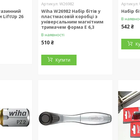
W26982
газинний
Wiha W26982 Набір бітів у
Набір бі
 LiftUp 26
пластмасовій коробці з
В наявно
універсальним магнітним
542 ₴
тримачем форма Е 6,3
В наявності
510 ₴
К
Купити