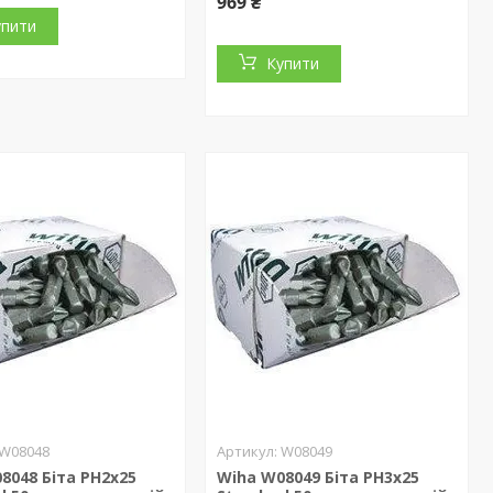
969 ₴
упити
Купити
W08048
W08049
8048 Біта РН2х25
Wiha W08049 Біта РН3х25