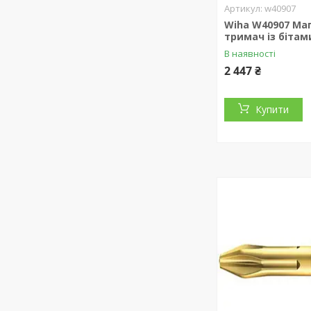
w40907
Wiha W40907 Ма
тримач із бітами
В наявності
2 447 ₴
Купити