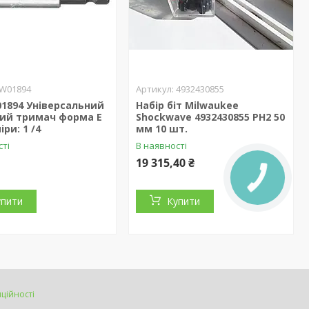
W01894
4932430855
1894 Універсальний
Набір біт Milwaukee
ний тримач форма Е
Shockwave 4932430855 PH2 50
іри: 1 /4
мм 10 шт.
сті
В наявності
19 315,40 ₴
упити
Купити
ційності