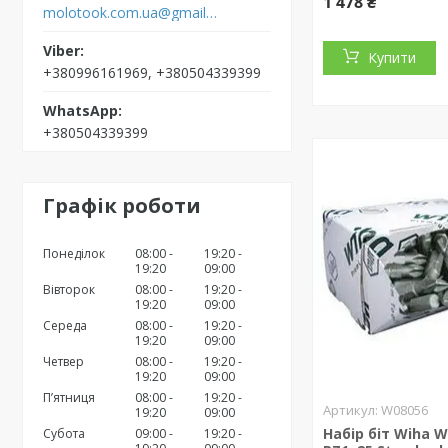
1 478 ₴
molotook.com.ua@gmail.com
Купити
+380996161969, +380504339399
+380504339399
Графік роботи
Понеділок
08:00
19:20
19:20
09:00
Вівторок
08:00
19:20
19:20
09:00
Середа
08:00
19:20
19:20
09:00
Четвер
08:00
19:20
19:20
09:00
Пʼятниця
08:00
19:20
W08056
19:20
09:00
Набір біт Wiha 
Субота
09:00
19:20