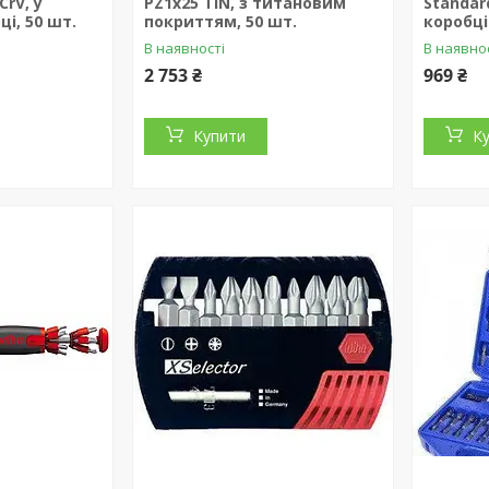
CrV, у
РZ1х25 TiN, з титановим
Standar
і, 50 шт.
покриттям, 50 шт.
коробці
В наявності
В наявно
2 753 ₴
969 ₴
Купити
К