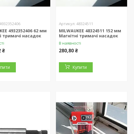
4932352406
48324511
EE 4932352406 62 мм
MILWAUKEE 48324511 152 мм
і тримачі насадок
Магнітні тримачі насадок
сті
В наявності
2 ₴
280,80 ₴
упити
Купити